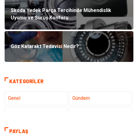
Skoda Yedek Parça Tercihinde Mühendislik
Uyumu ve Sürüş Konforu
Göz Katarakt Tedavisi Nedir?
KATEGORILER
Genel
Gündem
Teknoloji
Sağlık
Teknoloji & İnternet
Hukuk
PAYLAŞ