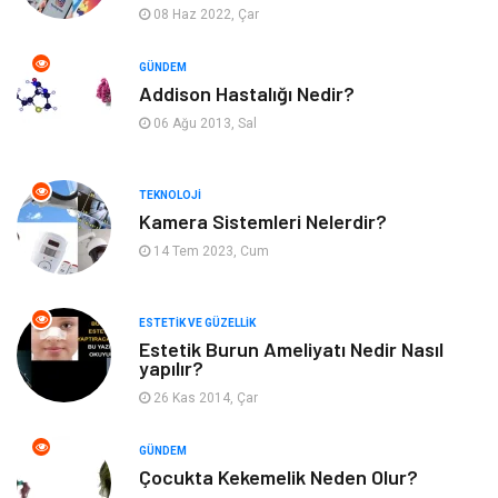
08 Haz 2022, Çar
Emlak
Ağız ve Diş Sağlığı
GÜNDEM
Addison Hastalığı Nedir?
Organizasyon
Hastalıklar
06 Ağu 2013, Sal
Anne ve Bebek Sağlığı
Alışveriş
TEKNOLOJI
Kadın Hastalıkları
Alternatif Tıp
Kamera Sistemleri Nelerdir?
14 Tem 2023, Cum
Güzellik
Mobilya
ESTETIK VE GÜZELLIK
Beslenme
Çocuk Gelişimi
Estetik Burun Ameliyatı Nedir Nasıl
yapılır?
Psikolojik Hastalıklar
Tatil
26 Kas 2014, Çar
Kanser
Pratik Sağlık Bilgileri
GÜNDEM
Çocukta Kekemelik Neden Olur?