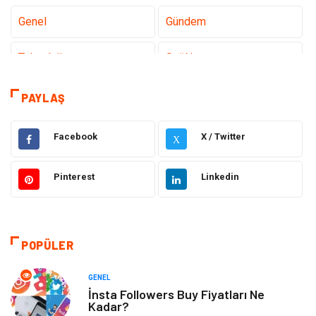
Genel
Gündem
Teknoloji
Sağlık
Teknoloji & İnternet
Hukuk
PAYLAŞ
Elektrik & Elektronik
Eğitim
Facebook
X / Twitter
X
Gıda
Estetik ve Güzellik
Pinterest
Linkedin
Makine
Şifalı Bitkiler
Otomotiv
Tanıtıcı Reklam
POPÜLER
Giyim
Dekorasyon
GENEL
İnsta Followers Buy Fiyatları Ne
Kadar?
Cilt ve Deri Hastalıkları
Bilgisayar & Yazılım