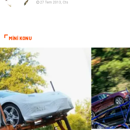
Diyet
Nöroloji
27 Tem 2013, Cts
Turizm
Genel Kültür
Hamilelik
Tekstil
MİNİ KONU
Göz Hastalıkları
Kısırlık
Bakım
Aksesuar
Sağlık Haberleri
Blogroll
Spor Malzemeleri
Hediyelik Eşya
Kültür
Acil ve İlkyardım