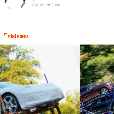
Diyet
Nöroloji
27 Tem 2013, Cts
Turizm
Genel Kültür
Hamilelik
Tekstil
MİNİ KONU
Göz Hastalıkları
Kısırlık
Bakım
Aksesuar
Sağlık Haberleri
Blogroll
Spor Malzemeleri
Hediyelik Eşya
Kültür
Acil ve İlkyardım