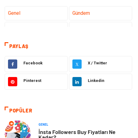
Genel
Gündem
Teknoloji
Sağlık
Teknoloji & İnternet
Hukuk
PAYLAŞ
Elektrik & Elektronik
Eğitim
Facebook
X / Twitter
X
Gıda
Estetik ve Güzellik
Pinterest
Linkedin
Makine
Şifalı Bitkiler
Otomotiv
Tanıtıcı Reklam
POPÜLER
Giyim
Dekorasyon
GENEL
İnsta Followers Buy Fiyatları Ne
Kadar?