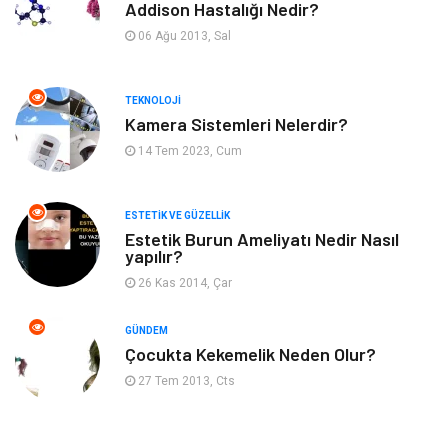
Addison Hastalığı Nedir?
Organizasyon
Hastalıklar
06 Ağu 2013, Sal
Anne ve Bebek Sağlığı
Alışveriş
TEKNOLOJI
Kadın Hastalıkları
Alternatif Tıp
Kamera Sistemleri Nelerdir?
14 Tem 2023, Cum
Güzellik
Mobilya
ESTETIK VE GÜZELLIK
Beslenme
Çocuk Gelişimi
Estetik Burun Ameliyatı Nedir Nasıl
yapılır?
Psikolojik Hastalıklar
Tatil
26 Kas 2014, Çar
Kanser
Pratik Sağlık Bilgileri
GÜNDEM
Çocukta Kekemelik Neden Olur?
Diyet
Nöroloji
27 Tem 2013, Cts
Turizm
Genel Kültür