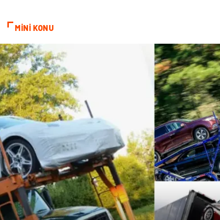
Hamilelik
Tekstil
MİNİ KONU
Göz Hastalıkları
Kısırlık
Bakım
Aksesuar
Sağlık Haberleri
Blogroll
Spor Malzemeleri
Hediyelik Eşya
Kültür
Acil ve İlkyardım