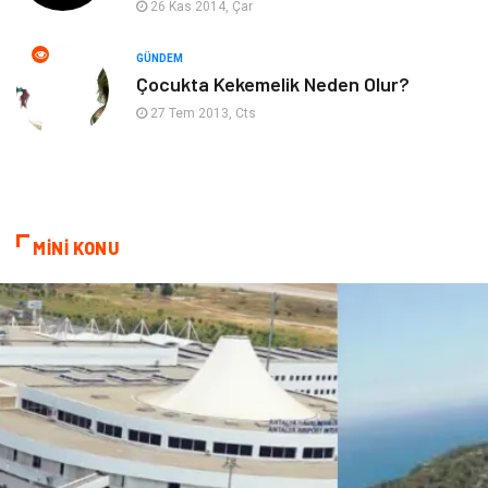
26 Kas 2014, Çar
Kanser
Pratik Sağlık Bilgileri
GÜNDEM
Çocukta Kekemelik Neden Olur?
Diyet
Nöroloji
27 Tem 2013, Cts
Turizm
Genel Kültür
Hamilelik
Tekstil
MİNİ KONU
Göz Hastalıkları
Kısırlık
Bakım
Aksesuar
Sağlık Haberleri
Blogroll
Spor Malzemeleri
Hediyelik Eşya