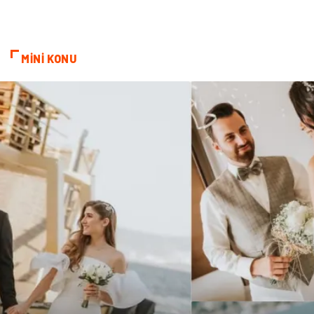
Turizm
Genel Kültür
Hamilelik
Tekstil
MİNİ KONU
Göz Hastalıkları
Kısırlık
Bakım
Aksesuar
Sağlık Haberleri
Blogroll
Spor Malzemeleri
Hediyelik Eşya
Kültür
Acil ve İlkyardım