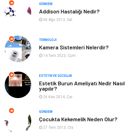
GÜNDEM
Addison Hastalığı Nedir?
Organizasyon
Hastalıklar
06 Ağu 2013, Sal
Anne ve Bebek Sağlığı
Alışveriş
TEKNOLOJI
Kadın Hastalıkları
Alternatif Tıp
Kamera Sistemleri Nelerdir?
14 Tem 2023, Cum
Güzellik
Mobilya
ESTETIK VE GÜZELLIK
Beslenme
Çocuk Gelişimi
Estetik Burun Ameliyatı Nedir Nasıl
yapılır?
Psikolojik Hastalıklar
Tatil
26 Kas 2014, Çar
Kanser
Pratik Sağlık Bilgileri
GÜNDEM
Çocukta Kekemelik Neden Olur?
Diyet
Nöroloji
27 Tem 2013, Cts