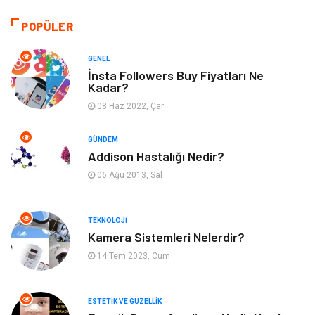
Otomotiv
Tanıtıcı Reklam
POPÜLER
Giyim
Dekorasyon
GENEL
İnsta Followers Buy Fiyatları Ne
Kadar?
Cilt ve Deri Hastalıkları
Bilgisayar & Yazılım
08 Haz 2022, Çar
Emlak
Ağız ve Diş Sağlığı
GÜNDEM
Addison Hastalığı Nedir?
Organizasyon
Hastalıklar
06 Ağu 2013, Sal
Anne ve Bebek Sağlığı
Alışveriş
TEKNOLOJI
Kadın Hastalıkları
Alternatif Tıp
Kamera Sistemleri Nelerdir?
14 Tem 2023, Cum
Güzellik
Mobilya
ESTETIK VE GÜZELLIK
Beslenme
Çocuk Gelişimi