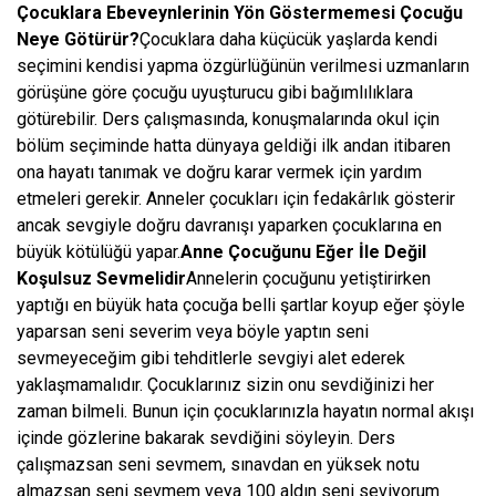
Çocuklara Ebeveynlerinin Yön Göstermemesi Çocuğu
Neye Götürür?
Çocuklara daha küçücük yaşlarda kendi
seçimini kendisi yapma özgürlüğünün verilmesi uzmanların
görüşüne göre çocuğu uyuşturucu gibi bağımlılıklara
götürebilir. Ders çalışmasında, konuşmalarında okul için
bölüm seçiminde hatta dünyaya geldiği ilk andan itibaren
ona hayatı tanımak ve doğru karar vermek için yardım
etmeleri gerekir. Anneler çocukları için fedakârlık gösterir
ancak sevgiyle doğru davranışı yaparken çocuklarına en
büyük kötülüğü yapar.
Anne Çocuğunu Eğer İle Değil
Koşulsuz Sevmelidir
Annelerin çocuğunu yetiştirirken
yaptığı en büyük hata çocuğa belli şartlar koyup eğer şöyle
yaparsan seni severim veya böyle yaptın seni
sevmeyeceğim gibi tehditlerle sevgiyi alet ederek
yaklaşmamalıdır. Çocuklarınız sizin onu sevdiğinizi her
zaman bilmeli. Bunun için çocuklarınızla hayatın normal akışı
içinde gözlerine bakarak sevdiğini söyleyin. Ders
çalışmazsan seni sevmem, sınavdan en yüksek notu
almazsan seni sevmem veya 100 aldın seni seviyorum