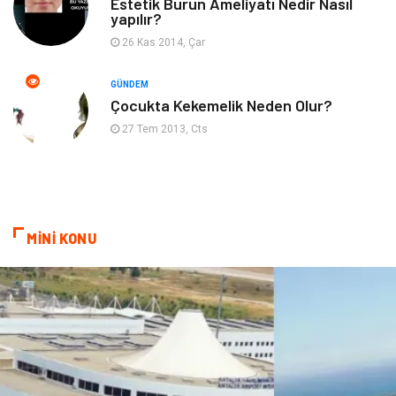
Estetik Burun Ameliyatı Nedir Nasıl
yapılır?
Psikolojik Hastalıklar
Tatil
26 Kas 2014, Çar
Kanser
Pratik Sağlık Bilgileri
GÜNDEM
Çocukta Kekemelik Neden Olur?
Diyet
Nöroloji
27 Tem 2013, Cts
Turizm
Genel Kültür
Hamilelik
Tekstil
MİNİ KONU
Göz Hastalıkları
Kısırlık
Bakım
Aksesuar
Sağlık Haberleri
Blogroll
Spor Malzemeleri
Hediyelik Eşya