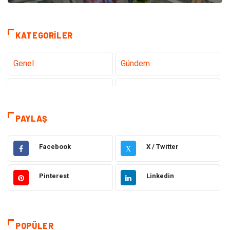
KATEGORILER
Genel
Gündem
Teknoloji
Sağlık
Teknoloji & İnternet
Hukuk
PAYLAŞ
Elektrik & Elektronik
Eğitim
Facebook
X / Twitter
X
Gıda
Estetik ve Güzellik
Pinterest
Linkedin
Makine
Şifalı Bitkiler
Otomotiv
Tanıtıcı Reklam
POPÜLER