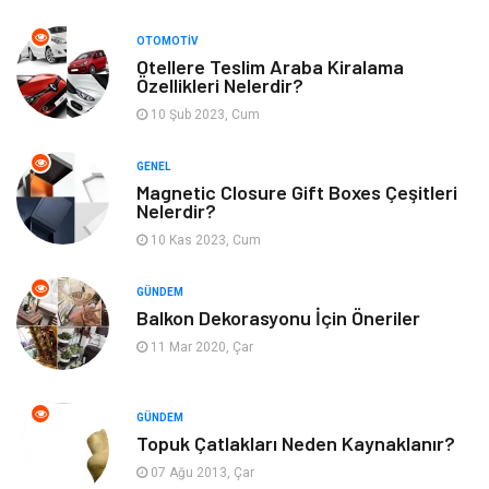
Giyim
Dekorasyon
OTOMOTIV
Otellere Teslim Araba Kiralama
Özellikleri Nelerdir?
Cilt ve Deri Hastalıkları
Bilgisayar & Yazılım
10 Şub 2023, Cum
Emlak
Ağız ve Diş Sağlığı
GENEL
Magnetic Closure Gift Boxes Çeşitleri
Organizasyon
Hastalıklar
Nelerdir?
10 Kas 2023, Cum
Anne ve Bebek Sağlığı
Alışveriş
GÜNDEM
Kadın Hastalıkları
Alternatif Tıp
Balkon Dekorasyonu İçin Öneriler
11 Mar 2020, Çar
Güzellik
Mobilya
GÜNDEM
Beslenme
Çocuk Gelişimi
Topuk Çatlakları Neden Kaynaklanır?
07 Ağu 2013, Çar
Psikolojik Hastalıklar
Tatil