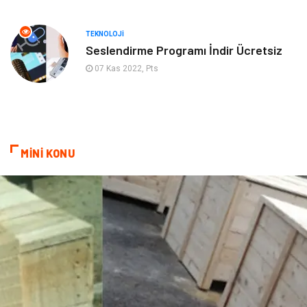
Kanser
Pratik Sağlık Bilgileri
TEKNOLOJI
Seslendirme Programı İndir Ücretsiz
Diyet
Nöroloji
07 Kas 2022, Pts
Turizm
Genel Kültür
Hamilelik
Tekstil
MİNİ KONU
Göz Hastalıkları
Kısırlık
Bakım
Aksesuar
Sağlık Haberleri
Blogroll
Spor Malzemeleri
Hediyelik Eşya