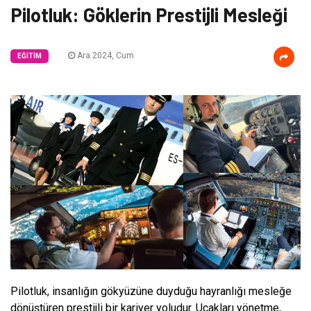
Pilotluk: Göklerin Prestijli Mesleği
Ara 2024, Cum
EĞITIM
Pilotluk, insanlığın gökyüzüne duyduğu hayranlığı mesleğe
dönüştüren prestijli bir kariyer yoludur. Uçakları yönetme,