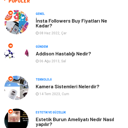
POPÜLER
Giyim
Dekorasyon
GENEL
İnsta Followers Buy Fiyatları Ne
Kadar?
Cilt ve Deri Hastalıkları
Bilgisayar & Yazılım
08 Haz 2022, Çar
Emlak
Ağız ve Diş Sağlığı
GÜNDEM
Addison Hastalığı Nedir?
Organizasyon
Hastalıklar
06 Ağu 2013, Sal
Anne ve Bebek Sağlığı
Alışveriş
TEKNOLOJI
Kadın Hastalıkları
Alternatif Tıp
Kamera Sistemleri Nelerdir?
14 Tem 2023, Cum
Güzellik
Mobilya
ESTETIK VE GÜZELLIK
Beslenme
Çocuk Gelişimi
Estetik Burun Ameliyatı Nedir Nasıl
yapılır?