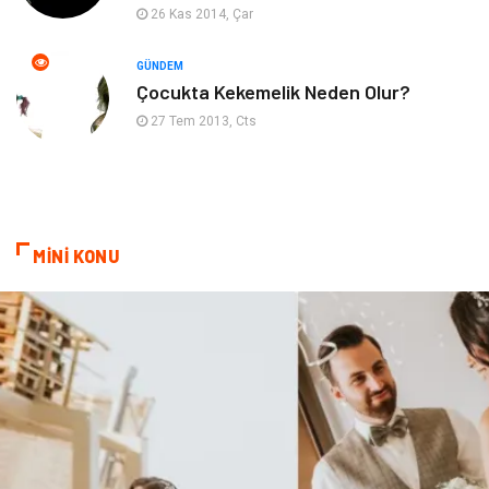
Psikolojik Hastalıklar
Tatil
26 Kas 2014, Çar
Kanser
Pratik Sağlık Bilgileri
GÜNDEM
Çocukta Kekemelik Neden Olur?
Diyet
Nöroloji
27 Tem 2013, Cts
Turizm
Genel Kültür
Hamilelik
Tekstil
MİNİ KONU
Göz Hastalıkları
Kısırlık
Bakım
Aksesuar
Sağlık Haberleri
Blogroll
Spor Malzemeleri
Hediyelik Eşya