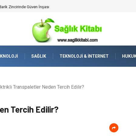
lleştirilmiş Hizmet Ve Uç Nokta Konforu
KNOLOJI
SAĞLIK
TEKNOLOJI & İNTERNET
HUKU
ktrikli Transpaletler Neden Tercih Edilir?
en Tercih Edilir?