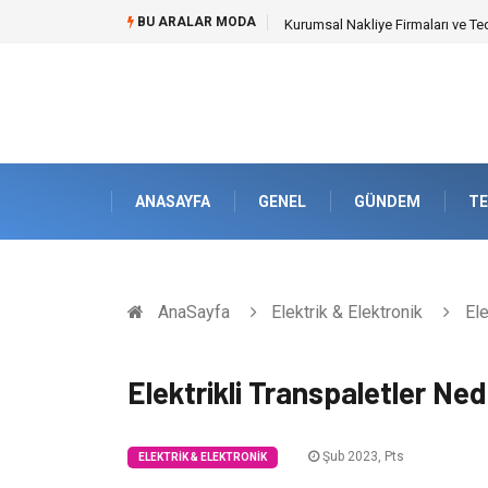
BU ARALAR MODA
Dalaman Kalkan Transfer: Kişise
ANASAYFA
GENEL
GÜNDEM
TE
AnaSayfa
Elektrik & Elektronik
Ele
Elektrikli Transpaletler Ned
Şub 2023, Pts
ELEKTRIK & ELEKTRONIK