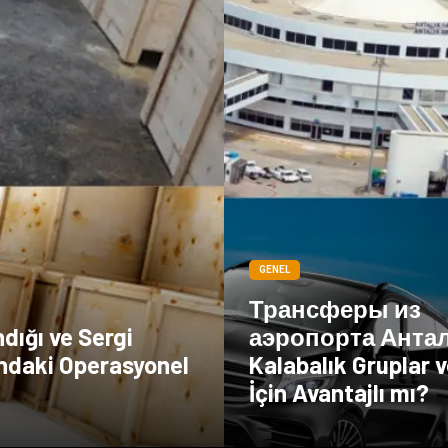
GENEL
Трансферы из
dığı ve Sergi
аэропорта Анта
ındaki Operasyonel
Kalabalık Gruplar v
İçin Avantajlı mı?