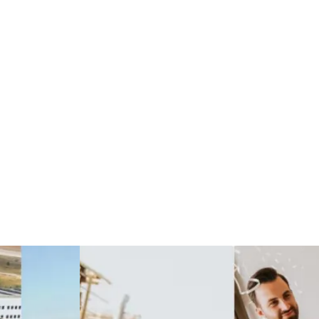
Göz Hastalıkları
Kısırlık
Bakım
Aksesuar
Sağlık Haberleri
Blogroll
Spor Malzemeleri
Hediyelik Eşya
Kültür
Acil ve İlkyardım