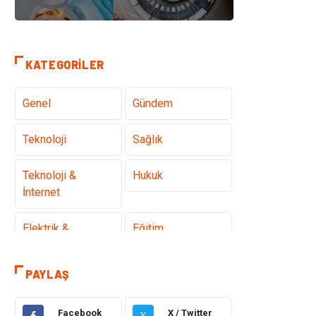
KATEGORILER
Genel
Gündem
Teknoloji
Sağlık
Teknoloji &
Hukuk
İnternet
Elektrik &
Eğitim
Elektronik
PAYLAŞ
Gıda
Estetik ve
Güzellik
Facebook
X / Twitter
X