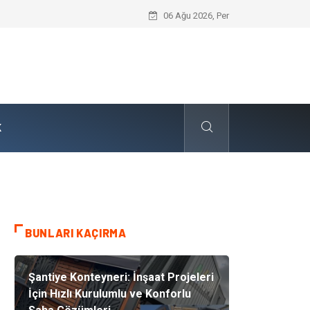
Skoda Yedek Parça Tercihinde Mühendi
06 Ağu 2026, Per
K
BUNLARI KAÇIRMA
Şantiye Konteyneri: İnşaat Projeleri
İçin Hızlı Kurulumlu ve Konforlu