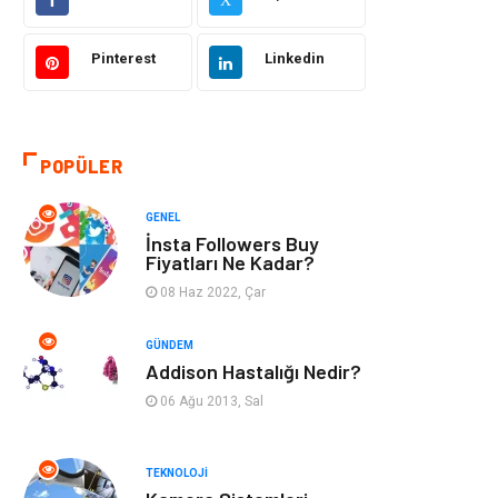
Makine
Şifalı Bitkiler
Pinterest
Linkedin
Otomotiv
Tanıtıcı Reklam
Giyim
Dekorasyon
POPÜLER
Cilt ve Deri
Bilgisayar &
GENEL
Hastalıkları
Yazılım
İnsta Followers Buy
Fiyatları Ne Kadar?
Emlak
Ağız ve Diş
08 Haz 2022, Çar
Sağlığı
GÜNDEM
Organizasyon
Hastalıklar
Addison Hastalığı Nedir?
06 Ağu 2013, Sal
Anne ve Bebek
Alışveriş
Sağlığı
TEKNOLOJI