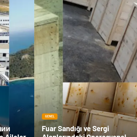
Göz Hastalıkları
Kısırlık
Bakım
Aksesuar
Sağlık Haberleri
Blogroll
Spor Malzemeleri
Hediyelik Eşya
Kültür
Acil ve İlkyardım
GENEL
лии
Fuar Sandığı ve Sergi
e Aileler
Alanlarındaki Operasyonel