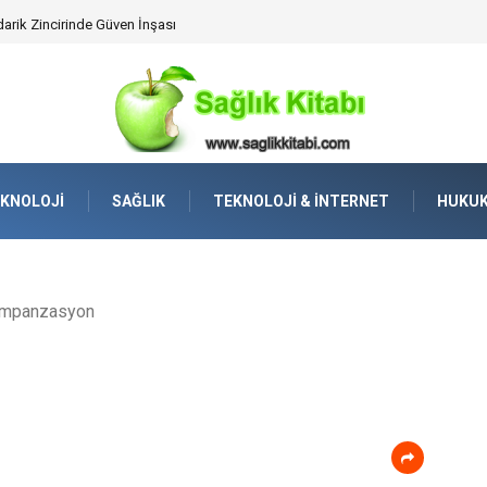
darik Zincirinde Güven İnşası
KNOLOJI
SAĞLIK
TEKNOLOJI & İNTERNET
HUKU
mpanzasyon