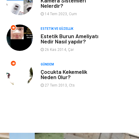
Kamera Sistemleri
Kadın Hastalıkları
Alternatif Tıp
Nelerdir?
14 Tem 2023, Cum
Güzellik
Mobilya
ESTETIK VE GÜZELLIK
Beslenme
Çocuk Gelişimi
Estetik Burun Ameliyatı
Nedir Nasıl yapılır?
Psikolojik
Tatil
26 Kas 2014, Çar
Hastalıklar
GÜNDEM
Çocukta Kekemelik
Kanser
Pratik Sağlık
Neden Olur?
Bilgileri
27 Tem 2013, Cts
Diyet
Nöroloji
Turizm
Genel Kültür
Hamilelik
Tekstil