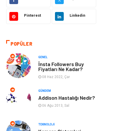
Makine
Şifalı Bitkiler
Pinterest
Linkedin
Otomotiv
Tanıtıcı Reklam
Giyim
Dekorasyon
POPÜLER
Cilt ve Deri
Bilgisayar &
GENEL
Hastalıkları
Yazılım
İnsta Followers Buy
Fiyatları Ne Kadar?
Emlak
Ağız ve Diş
08 Haz 2022, Çar
Sağlığı
GÜNDEM
Organizasyon
Hastalıklar
Addison Hastalığı Nedir?
06 Ağu 2013, Sal
Anne ve Bebek
Alışveriş
Sağlığı
TEKNOLOJI