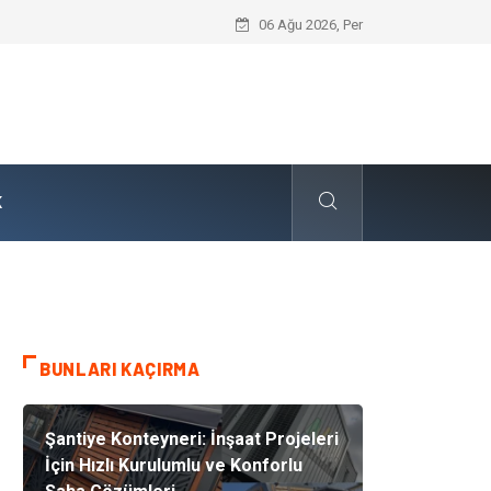
Dalaman Kalkan Transfer: Kişiselleştir
06 Ağu 2026, Per
K
BUNLARI KAÇIRMA
Şantiye Konteyneri: İnşaat Projeleri
İçin Hızlı Kurulumlu ve Konforlu