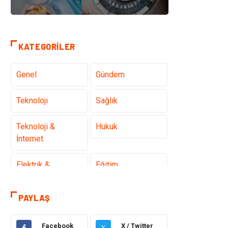
KATEGORILER
Genel
Gündem
Teknoloji
Sağlık
Teknoloji &
Hukuk
İnternet
Elektrik &
Eğitim
Elektronik
PAYLAŞ
Gıda
Estetik ve
Güzellik
Facebook
X / Twitter
X