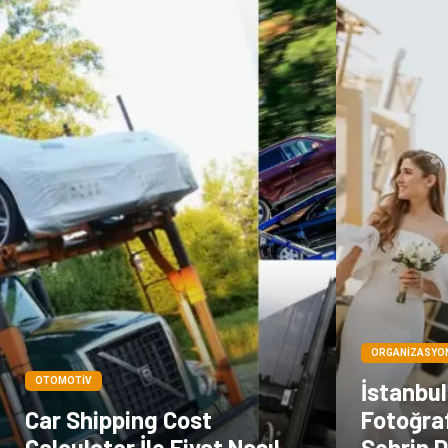
ORGANIZASYO
OTOMOTIV
İstanbu
Car Shipping Cost
Fotoğraf
Calculator İle Fiyat Nasıl
Şehrin D