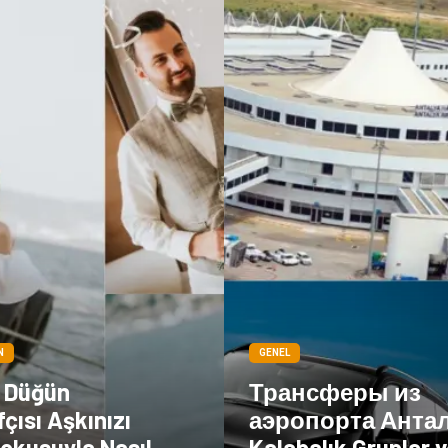
N
GENEL
l Düğün
Трансферы из
çısı Aşkınızı
аэропорта Анта
okusuyla Nasıl
Kalabalık Gruplar v