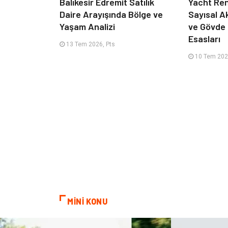
Balıkesir Edremit Satılık
Yacht Ren
Daire Arayışında Bölge ve
Sayısal A
Yaşam Analizi
ve Gövde
Esasları
13 Tem 2026, Pts
10 Tem 202
MİNİ KONU