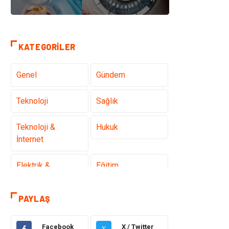
KATEGORILER
Genel
Gündem
Teknoloji
Sağlık
Teknoloji &
Hukuk
İnternet
Elektrik &
Eğitim
Elektronik
PAYLAŞ
Gıda
Estetik ve
Güzellik
Facebook
X / Twitter
X