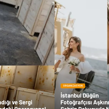
ORGANIZASYON
İstanbul Düğün
dığı ve Sergi
Fotoğrafçısı Aşkını
ındaki Operasyonel
Şehrin Dokusuyla N