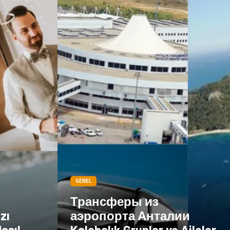
Göz Hastalıkları
Kısırlık
Bakım
Aksesuar
Sağlık Haberleri
Blogroll
Spor Malzemeleri
Hediyelik Eşya
Kültür
Acil ve İlkyardım
GENEL
Трансферы из
zı
аэропорта Анталии
asıl
Kalabalık Gruplar ve Aileler