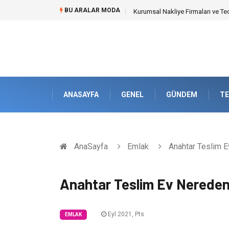
BU ARALAR MODA
Kurumsal Nakliye Firmaları ve Te
ANASAYFA
GENEL
GÜNDEM
TE
AnaSayfa
Emlak
Anahtar Teslim E
Anahtar Teslim Ev Nereden 
Eyl 2021, Pts
EMLAK