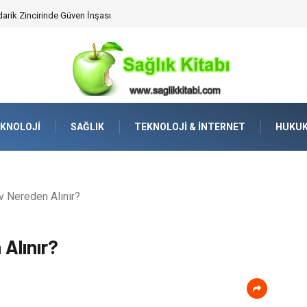
darik Zincirinde Güven İnşası
KNOLOJI
SAĞLIK
TEKNOLOJI & İNTERNET
HUKU
v Nereden Alınır?
Alınır?