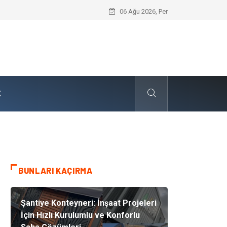
Dalaman Kalkan Transfer: Kişiselleştir
06 Ağu 2026, Per
K
BUNLARI KAÇIRMA
Şantiye Konteyneri: İnşaat Projeleri
İçin Hızlı Kurulumlu ve Konforlu