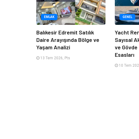
EMLAK
GENEL
Balıkesir Edremit Satılık
Yacht Ren
Daire Arayışında Bölge ve
Sayısal A
Yaşam Analizi
ve Gövde
Esasları
13 Tem 2026, Pts
10 Tem 202