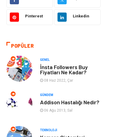
Makine
Şifalı Bitkiler
Pinterest
Linkedin
Otomotiv
Tanıtıcı Reklam
Giyim
Dekorasyon
POPÜLER
Cilt ve Deri
Bilgisayar &
GENEL
Hastalıkları
Yazılım
İnsta Followers Buy
Fiyatları Ne Kadar?
Emlak
Ağız ve Diş
08 Haz 2022, Çar
Sağlığı
GÜNDEM
Organizasyon
Hastalıklar
Addison Hastalığı Nedir?
06 Ağu 2013, Sal
Anne ve Bebek
Alışveriş
Sağlığı
TEKNOLOJI