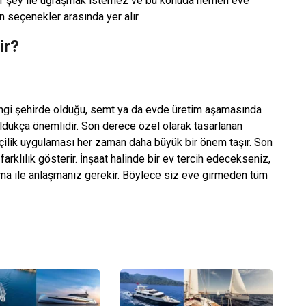
 bir şey ile uğraşmak istemez ve bu konuda hemen eve
n seçenekler arasında yer alır.
ir?
 hangi şehirde olduğu, semt ya da evde üretim aşamasında
 oldukça önemlidir. Son derece özel olarak tasarlanan
 işçilik uygulaması her zaman daha büyük bir önem taşır. Son
 farklılık gösterir. İnşaat halinde bir ev tercih edecekseniz,
rma ile anlaşmanız gerekir. Böylece siz eve girmeden tüm