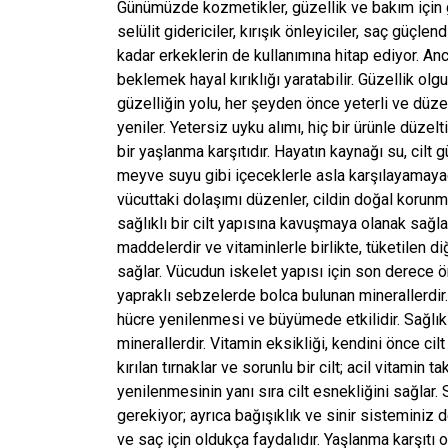
Günümüzde kozmetikler, güzellik ve bakım için gerek
selülit gidericiler, kırışık önleyiciler, saç güçle
kadar erkeklerin de kullanımına hitap ediyor. A
beklemek hayal kırıklığı yaratabilir. Güzellik olgu
güzelliğin yolu, her şeyden önce yeterli ve düz
yeniler. Yetersiz uyku alımı, hiç bir ürünle düzel
bir yaşlanma karşıtıdır. Hayatın kaynağı su, cilt
meyve suyu gibi içeceklerle asla karşılayamayaca
vücuttaki dolaşımı düzenler, cildin doğal korun
sağlıklı bir cilt yapısına kavuşmaya olanak sağl
maddelerdir ve vitaminlerle birlikte, tüketilen d
sağlar. Vücudun iskelet yapısı için son derece ön
yapraklı sebzelerde bolca bulunan minerallerdir.
hücre yenilenmesi ve büyümede etkilidir. Sağlıkl
minerallerdir. Vitamin eksikliği, kendini önce cil
kırılan tırnaklar ve sorunlu bir cilt; acil vitamin
yenilenmesinin yanı sıra cilt esnekliğini sağlar. 
gerekiyor; ayrıca bağışıklık ve sinir sisteminiz d
ve saç için oldukça faydalıdır. Yaşlanma karşıtı