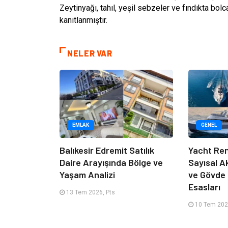
Zeytinyağı, tahıl, yeşil sebzeler ve fındıkta bol
kanıtlanmıştır.
NELER VAR
EMLAK
GENEL
Balıkesir Edremit Satılık
Yacht Ren
Daire Arayışında Bölge ve
Sayısal A
Yaşam Analizi
ve Gövde
Esasları
13 Tem 2026, Pts
10 Tem 202