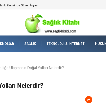
darik Zincirinde Güven İnşası
KNOLOJI
SAĞLIK
TEKNOLOJI & İNTERNET
HUKU
lliğe Ulaşmanın Doğal Yolları Nelerdir?
olları Nelerdir?