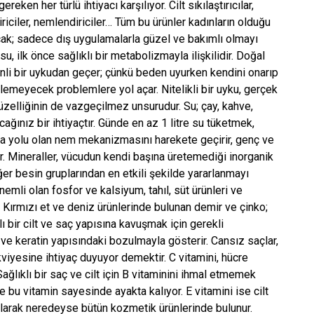
en her türlü ihtiyacı karşılıyor. Cilt sıkılaştırıcılar,
ndiriciler, nemlendiriciler… Tüm bu ürünler kadınların olduğu
ncak; sadece dış uygulamalarla güzel ve bakımlı olmayı
su, ilk önce sağlıklı bir metabolizmayla ilişkilidir. Doğal
enli bir uykudan geçer; çünkü beden uyurken kendini onarıp
tilemeyecek problemlere yol açar. Nitelikli bir uyku, gerçek
 güzelliğinin de vazgeçilmez unsurudur. Su; çay, kahve,
ğınız bir ihtiyaçtır. Günde en az 1 litre su tüketmek,
ma yolu olan nem mekanizmasını harekete geçirir, genç ve
ar. Mineraller, vücudun kendi başına üretemediği inorganik
iğer besin gruplarından en etkili şekilde yararlanmayı
emli olan fosfor ve kalsiyum, tahıl, süt ürünleri ve
 Kırmızı et ve deniz ürünlerinde bulunan demir ve çinko;
ı bir cilt ve saç yapısına kavuşmak için gerekli
t ve keratin yapısındaki bozulmayla gösterir. Cansız saçlar,
 takviyesine ihtiyaç duyuyor demektir. C vitamini, hücre
Sağlıklı bir saç ve cilt için B vitaminini ihmal etmemek
e bu vitamin sayesinde ayakta kalıyor. E vitamini ise cilt
 olarak neredeyse bütün kozmetik ürünlerinde bulunur.