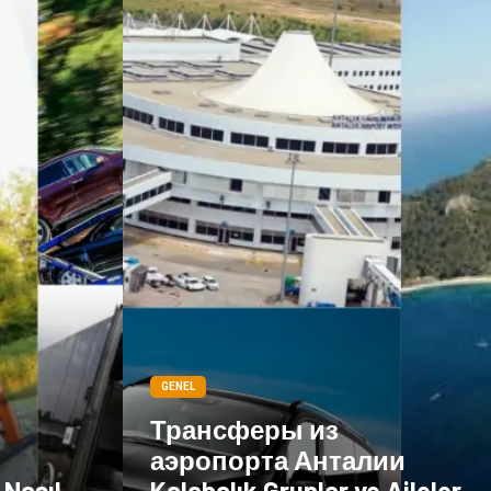
Göz Hastalıkları
Kısırlık
Bakım
Aksesuar
Sağlık Haberleri
Blogroll
Spor Malzemeleri
Hediyelik Eşya
Kültür
Acil ve İlkyardım
GENEL
Трансферы из
аэропорта Анталии
 Nasıl
Kalabalık Gruplar ve Aileler