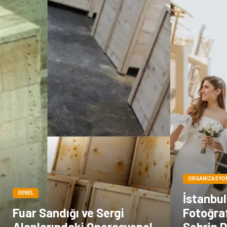
ORGANIZASYO
GENEL
İstanbu
Fuar Sandığı ve Sergi
Fotoğraf
Alanlarındaki Operasyonel
Şehrin D