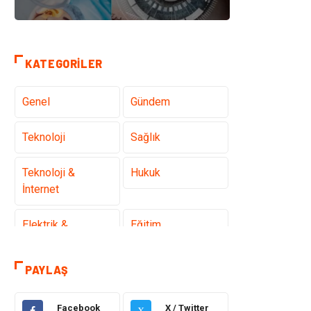
KATEGORILER
Genel
Gündem
Teknoloji
Sağlık
Teknoloji &
Hukuk
İnternet
Elektrik &
Eğitim
Elektronik
PAYLAŞ
Gıda
Estetik ve
Güzellik
Facebook
X / Twitter
X