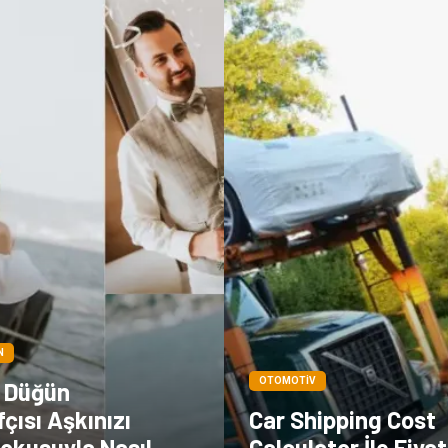
N
OTOMOTIV
l Düğün
çısı Aşkınızı
Car Shipping Cost
okusuyla Nasıl
Calculator İle Fiyat