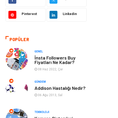
Makine
Şifalı Bitkiler
Pinterest
Linkedin
Otomotiv
Tanıtıcı Reklam
Giyim
Dekorasyon
POPÜLER
Cilt ve Deri
Bilgisayar &
GENEL
Hastalıkları
Yazılım
İnsta Followers Buy
Fiyatları Ne Kadar?
Emlak
Ağız ve Diş
08 Haz 2022, Çar
Sağlığı
GÜNDEM
Organizasyon
Hastalıklar
Addison Hastalığı Nedir?
06 Ağu 2013, Sal
Anne ve Bebek
Alışveriş
Sağlığı
TEKNOLOJI