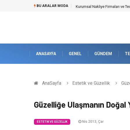
BU ARALAR MODA
Kurumsal Nakliye Firmaları ve Te
ANASAYFA
GENEL
GÜNDEM
TE
AnaSayfa
Estetik ve Güzellik
Güze
Güzelliğe Ulaşmanın Doğal Y
Nis 2013, Çar
ESTETIK VE GÜZELLIK