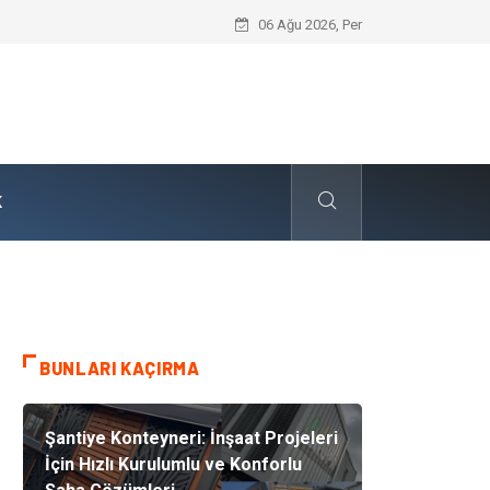
Dalaman Kalkan Transfer: Kişiselleştir
06 Ağu 2026, Per
K
BUNLARI KAÇIRMA
Şantiye Konteyneri: İnşaat Projeleri
İçin Hızlı Kurulumlu ve Konforlu