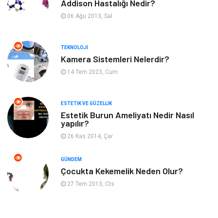
Addison Hastalığı Nedir?
Organizasyon
Hastalıklar
06 Ağu 2013, Sal
Anne ve Bebek Sağlığı
Alışveriş
TEKNOLOJI
Kadın Hastalıkları
Alternatif Tıp
Kamera Sistemleri Nelerdir?
14 Tem 2023, Cum
Güzellik
Mobilya
ESTETIK VE GÜZELLIK
Beslenme
Çocuk Gelişimi
Estetik Burun Ameliyatı Nedir Nasıl
yapılır?
Psikolojik Hastalıklar
Tatil
26 Kas 2014, Çar
Kanser
Pratik Sağlık Bilgileri
GÜNDEM
Çocukta Kekemelik Neden Olur?
Diyet
Nöroloji
27 Tem 2013, Cts
Turizm
Genel Kültür