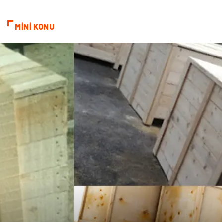
Hamilelik
Tekstil
MİNİ KONU
Göz Hastalıkları
Kısırlık
Bakım
Aksesuar
Sağlık Haberleri
Blogroll
Spor Malzemeleri
Hediyelik Eşya
Kültür
Acil ve İlkyardım