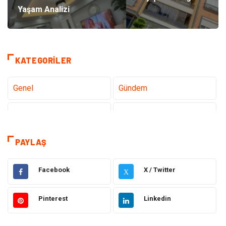
Yaşam Analizi
KATEGORILER
Genel
Gündem
Teknoloji
Sağlık
Teknoloji & İnternet
Hukuk
PAYLAŞ
Elektrik & Elektronik
Eğitim
Facebook
X / Twitter
X
Gıda
Estetik ve Güzellik
Pinterest
Linkedin
Makine
Şifalı Bitkiler