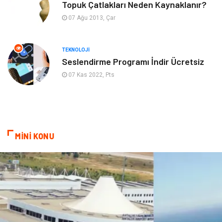
Topuk Çatlakları Neden Kaynaklanır?
07 Ağu 2013, Çar
Psikolojik Hastalıklar
Tatil
Kanser
Pratik Sağlık Bilgileri
TEKNOLOJI
Seslendirme Programı İndir Ücretsiz
Diyet
Nöroloji
07 Kas 2022, Pts
Turizm
Genel Kültür
Hamilelik
Tekstil
MİNİ KONU
Göz Hastalıkları
Kısırlık
Bakım
Aksesuar
Sağlık Haberleri
Blogroll