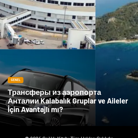
Spor Malzemeleri
Hediyelik Eşya
Kültür
Acil ve İlkyardım
GENEL
Трансферы из аэропорта
Анталии Kalabalık Gruplar ve Aileler
İçin Avantajlı mı?