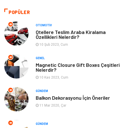
Otomotiv
Tanıtıcı Reklam
POPÜLER
Giyim
Dekorasyon
OTOMOTIV
Otellere Teslim Araba Kiralama
Özellikleri Nelerdir?
Cilt ve Deri Hastalıkları
Bilgisayar & Yazılım
10 Şub 2023, Cum
Emlak
Ağız ve Diş Sağlığı
GENEL
Magnetic Closure Gift Boxes Çeşitleri
Organizasyon
Hastalıklar
Nelerdir?
10 Kas 2023, Cum
Anne ve Bebek Sağlığı
Alışveriş
GÜNDEM
Kadın Hastalıkları
Alternatif Tıp
Balkon Dekorasyonu İçin Öneriler
11 Mar 2020, Çar
Güzellik
Mobilya
GÜNDEM
Beslenme
Çocuk Gelişimi