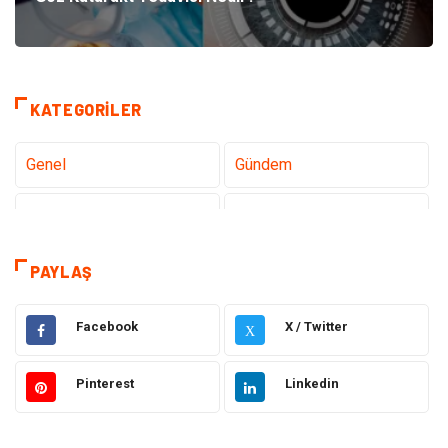
KATEGORILER
Genel
Gündem
Teknoloji
Sağlık
Teknoloji & İnternet
Hukuk
PAYLAŞ
Elektrik & Elektronik
Eğitim
Facebook
X / Twitter
X
Gıda
Estetik ve Güzellik
Pinterest
Linkedin
Makine
Şifalı Bitkiler