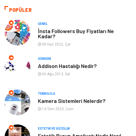
Otomotiv
Tanıtıcı Reklam
POPÜLER
Giyim
Dekorasyon
GENEL
İnsta Followers Buy Fiyatları Ne
Kadar?
Cilt ve Deri Hastalıkları
Bilgisayar & Yazılım
08 Haz 2022, Çar
Emlak
Ağız ve Diş Sağlığı
GÜNDEM
Addison Hastalığı Nedir?
Organizasyon
Hastalıklar
06 Ağu 2013, Sal
Anne ve Bebek Sağlığı
Alışveriş
TEKNOLOJI
Kadın Hastalıkları
Alternatif Tıp
Kamera Sistemleri Nelerdir?
14 Tem 2023, Cum
Güzellik
Mobilya
ESTETIK VE GÜZELLIK
Beslenme
Çocuk Gelişimi
Estetik Burun Ameliyatı Nedir Nasıl