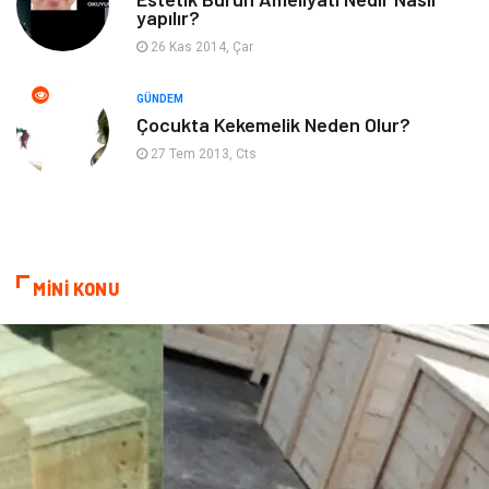
yapılır?
Psikolojik Hastalıklar
Tatil
26 Kas 2014, Çar
Kanser
Pratik Sağlık Bilgileri
GÜNDEM
Çocukta Kekemelik Neden Olur?
Diyet
Nöroloji
27 Tem 2013, Cts
Turizm
Genel Kültür
Hamilelik
Tekstil
MİNİ KONU
Göz Hastalıkları
Kısırlık
Bakım
Aksesuar
Sağlık Haberleri
Blogroll
Spor Malzemeleri
Hediyelik Eşya