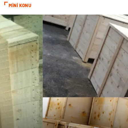
MİNİ KONU
Göz Hastalıkları
Kısırlık
Bakım
Aksesuar
Sağlık Haberleri
Blogroll
Spor Malzemeleri
Hediyelik Eşya
Kültür
Acil ve İlkyardım