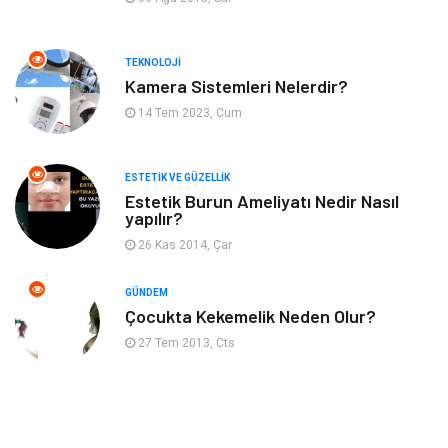
Anne ve Bebek Sağlığı
Alışveriş
TEKNOLOJI
Kadın Hastalıkları
Alternatif Tıp
Kamera Sistemleri Nelerdir?
14 Tem 2023, Cum
Güzellik
Mobilya
ESTETIK VE GÜZELLIK
Beslenme
Çocuk Gelişimi
Estetik Burun Ameliyatı Nedir Nasıl
yapılır?
Psikolojik Hastalıklar
Tatil
26 Kas 2014, Çar
Kanser
Pratik Sağlık Bilgileri
GÜNDEM
Çocukta Kekemelik Neden Olur?
Diyet
Nöroloji
27 Tem 2013, Cts
Turizm
Genel Kültür
Hamilelik
Tekstil