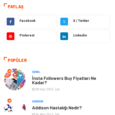
Teknoloji & İnternet
Hukuk
PAYLAŞ
Elektrik & Elektronik
Eğitim
Facebook
X / Twitter
X
Gıda
Estetik ve Güzellik
Pinterest
Linkedin
Makine
Şifalı Bitkiler
Otomotiv
Tanıtıcı Reklam
POPÜLER
Giyim
Dekorasyon
GENEL
İnsta Followers Buy Fiyatları Ne
Kadar?
Cilt ve Deri Hastalıkları
Bilgisayar & Yazılım
08 Haz 2022, Çar
Emlak
Ağız ve Diş Sağlığı
GÜNDEM
Addison Hastalığı Nedir?
Organizasyon
Hastalıklar
06 Ağu 2013, Sal