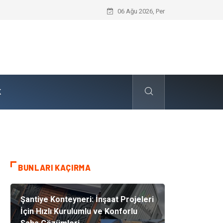
Skoda Yedek Parça Tercihinde Mühendi
06 Ağu 2026, Per
K
BUNLARI KAÇIRMA
Şantiye Konteyneri: İnşaat Projeleri
İçin Hızlı Kurulumlu ve Konforlu