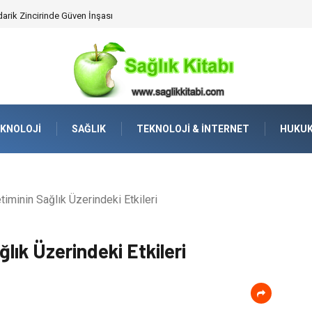
lleştirilmiş Hizmet Ve Uç Nokta Konforu
KNOLOJI
SAĞLIK
TEKNOLOJI & İNTERNET
HUKU
iminin Sağlık Üzerindeki Etkileri
lık Üzerindeki Etkileri