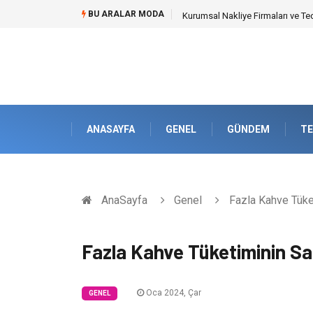
BU ARALAR MODA
Dalaman Kalkan Transfer: Kişise
ANASAYFA
GENEL
GÜNDEM
TE
AnaSayfa
Genel
Fazla Kahve Tüket
Fazla Kahve Tüketiminin Sağ
Oca 2024, Çar
GENEL