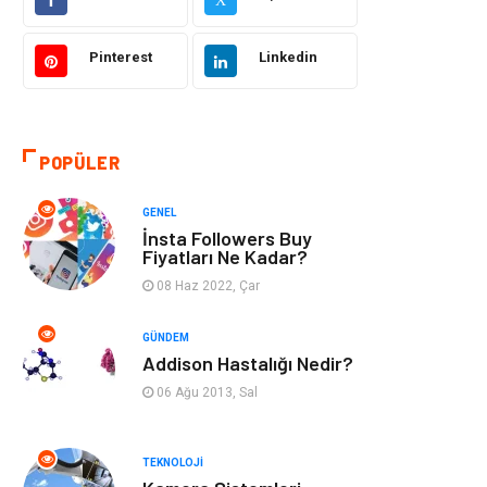
Makine
Şifalı Bitkiler
Pinterest
Linkedin
Otomotiv
Tanıtıcı Reklam
Giyim
Dekorasyon
POPÜLER
Cilt ve Deri
Bilgisayar &
GENEL
Hastalıkları
Yazılım
İnsta Followers Buy
Fiyatları Ne Kadar?
Emlak
Ağız ve Diş
08 Haz 2022, Çar
Sağlığı
GÜNDEM
Organizasyon
Hastalıklar
Addison Hastalığı Nedir?
06 Ağu 2013, Sal
Anne ve Bebek
Alışveriş
Sağlığı
TEKNOLOJI