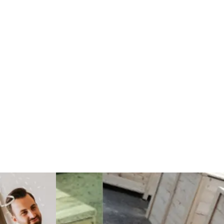
Göz Hastalıkları
Kısırlık
Bakım
Aksesuar
Sağlık Haberleri
Blogroll
Spor Malzemeleri
Hediyelik Eşya
Kültür
Acil ve İlkyardım