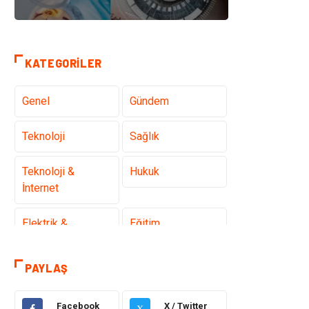
KATEGORILER
Genel
Gündem
Teknoloji
Sağlık
Teknoloji &
Hukuk
İnternet
Elektrik &
Eğitim
Elektronik
PAYLAŞ
Gıda
Estetik ve
Güzellik
Facebook
X / Twitter
X