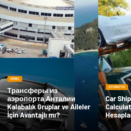
GENEL
OTOMOTIV
Трансферы из
аэропорта Анталии
Car Shi
Kalabalık Gruplar ve Aileler
Calculat
İçin Avantajlı mı?
Hesapla