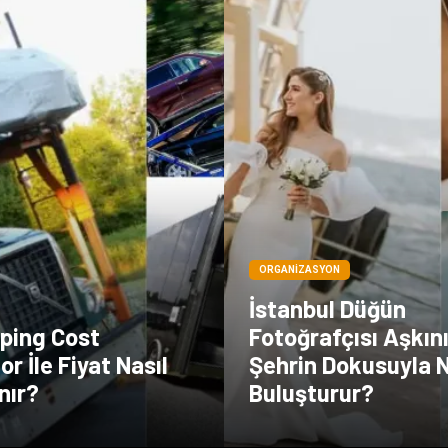
ORGANIZASYON
İstanbul Düğün
pping Cost
Fotoğrafçısı Aşkını
or İle Fiyat Nasıl
Şehrin Dokusuyla N
nır?
Buluşturur?