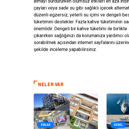
almayı sürdürürken olumsuz etkileri en aza indirm
çayları veya sade su gibi sağlıklı içecek alternat
düzenli egzersiz, yeterli su içimi ve dengeli be
tüketimini destekler. Fazla kahve tüketiminin sa
önemlidir. Dengeli bir kahve tüketimi ile birlikte 
çıkarırken sağlığınızı da korumanıza yardımcı ola
sorabilmek açısından internet sayfalarını üzerinde
şekilde inceleme yapabilirsiniz.
NELER VAR
EMLAK
GENEL