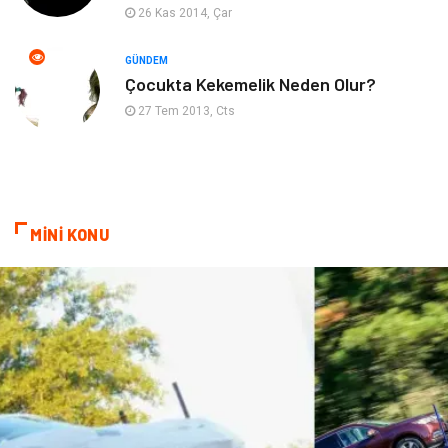
Psikolojik Hastalıklar
Tatil
26 Kas 2014, Çar
Kanser
Pratik Sağlık Bilgileri
GÜNDEM
Çocukta Kekemelik Neden Olur?
Diyet
Nöroloji
27 Tem 2013, Cts
Turizm
Genel Kültür
Hamilelik
Tekstil
MİNİ KONU
Göz Hastalıkları
Kısırlık
Bakım
Aksesuar
Sağlık Haberleri
Blogroll
Spor Malzemeleri
Hediyelik Eşya