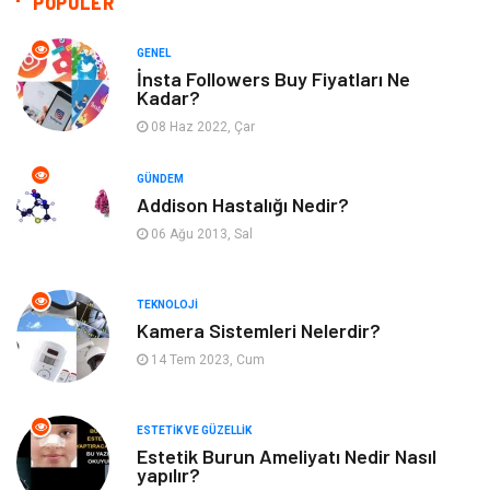
POPÜLER
Giyim
Dekorasyon
GENEL
İnsta Followers Buy Fiyatları Ne
Kadar?
Cilt ve Deri Hastalıkları
Bilgisayar & Yazılım
08 Haz 2022, Çar
Emlak
Ağız ve Diş Sağlığı
GÜNDEM
Addison Hastalığı Nedir?
Organizasyon
Hastalıklar
06 Ağu 2013, Sal
Anne ve Bebek Sağlığı
Alışveriş
TEKNOLOJI
Kadın Hastalıkları
Alternatif Tıp
Kamera Sistemleri Nelerdir?
14 Tem 2023, Cum
Güzellik
Mobilya
ESTETIK VE GÜZELLIK
Beslenme
Çocuk Gelişimi
Estetik Burun Ameliyatı Nedir Nasıl
yapılır?