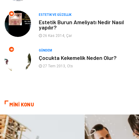
Güzellik
Mobilya
ESTETIK VE GÜZELLIK
Beslenme
Çocuk Gelişimi
Estetik Burun Ameliyatı Nedir Nasıl
yapılır?
Psikolojik Hastalıklar
Tatil
26 Kas 2014, Çar
Kanser
Pratik Sağlık Bilgileri
GÜNDEM
Çocukta Kekemelik Neden Olur?
Diyet
Nöroloji
27 Tem 2013, Cts
Turizm
Genel Kültür
Hamilelik
Tekstil
MİNİ KONU
Göz Hastalıkları
Kısırlık
Bakım
Aksesuar