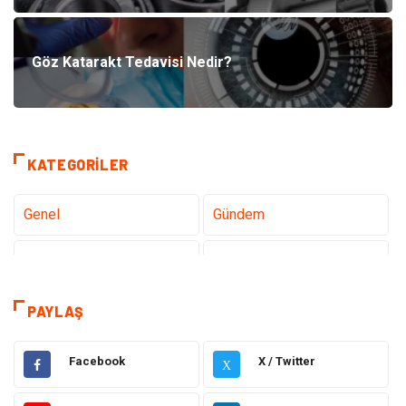
Göz Katarakt Tedavisi Nedir?
KATEGORILER
Genel
Gündem
Teknoloji
Sağlık
Teknoloji & İnternet
Hukuk
PAYLAŞ
Elektrik & Elektronik
Eğitim
Facebook
X / Twitter
X
Gıda
Estetik ve Güzellik