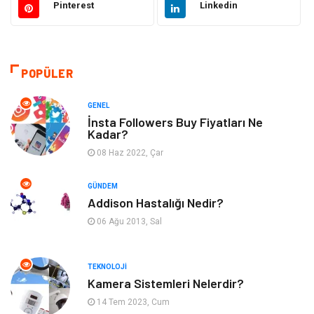
Pinterest
Linkedin
Makine
Şifalı Bitkiler
Otomotiv
Tanıtıcı Reklam
POPÜLER
Giyim
Dekorasyon
GENEL
İnsta Followers Buy Fiyatları Ne
Kadar?
Cilt ve Deri Hastalıkları
Bilgisayar & Yazılım
08 Haz 2022, Çar
Emlak
Ağız ve Diş Sağlığı
GÜNDEM
Addison Hastalığı Nedir?
Organizasyon
Hastalıklar
06 Ağu 2013, Sal
Anne ve Bebek Sağlığı
Alışveriş
TEKNOLOJI
Kadın Hastalıkları
Alternatif Tıp
Kamera Sistemleri Nelerdir?
14 Tem 2023, Cum