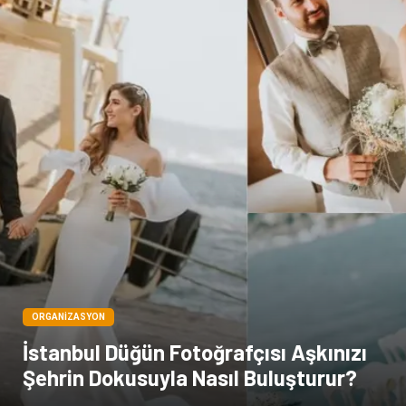
Sağlık Haberleri
Blogroll
Spor Malzemeleri
Hediyelik Eşya
Kültür
Acil ve İlkyardım
ORGANIZASYON
İstanbul Düğün Fotoğrafçısı Aşkınızı
Şehrin Dokusuyla Nasıl Buluşturur?