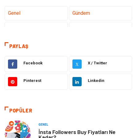
Genel
Gündem
Teknoloji
Sağlık
Teknoloji & İnternet
Hukuk
PAYLAŞ
Elektrik & Elektronik
Eğitim
Facebook
X / Twitter
X
Gıda
Estetik ve Güzellik
Pinterest
Linkedin
Makine
Şifalı Bitkiler
Otomotiv
Tanıtıcı Reklam
POPÜLER
Giyim
Dekorasyon
GENEL
İnsta Followers Buy Fiyatları Ne
Kadar?