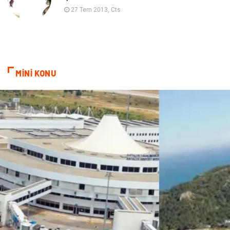
Diyet
Nöroloji
27 Tem 2013, Cts
Turizm
Genel Kültür
Hamilelik
Tekstil
MİNİ KONU
Göz Hastalıkları
Kısırlık
Bakım
Aksesuar
Sağlık Haberleri
Blogroll
Spor Malzemeleri
Hediyelik Eşya
Kültür
Acil ve İlkyardım