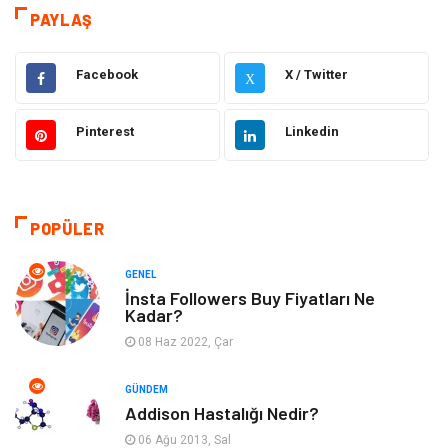
Teknoloji & İnternet
Hukuk
PAYLAŞ
Elektrik & Elektronik
Eğitim
Facebook
X / Twitter
X
Gıda
Estetik ve Güzellik
Pinterest
Linkedin
Makine
Şifalı Bitkiler
Otomotiv
Tanıtıcı Reklam
POPÜLER
Giyim
Dekorasyon
GENEL
İnsta Followers Buy Fiyatları Ne
Kadar?
Cilt ve Deri Hastalıkları
Bilgisayar & Yazılım
08 Haz 2022, Çar
Emlak
Ağız ve Diş Sağlığı
GÜNDEM
Addison Hastalığı Nedir?
Organizasyon
Hastalıklar
06 Ağu 2013, Sal