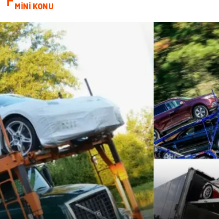
MİNİ KONU
Göz Hastalıkları
Kısırlık
Bakım
Aksesuar
Sağlık Haberleri
Blogroll
Spor Malzemeleri
Hediyelik Eşya
Kültür
Acil ve İlkyardım