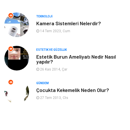
Anne ve Bebek Sağlığı
Alışveriş
TEKNOLOJI
Kadın Hastalıkları
Alternatif Tıp
Kamera Sistemleri Nelerdir?
14 Tem 2023, Cum
Güzellik
Mobilya
ESTETIK VE GÜZELLIK
Beslenme
Çocuk Gelişimi
Estetik Burun Ameliyatı Nedir Nasıl
yapılır?
Psikolojik Hastalıklar
Tatil
26 Kas 2014, Çar
Kanser
Pratik Sağlık Bilgileri
GÜNDEM
Çocukta Kekemelik Neden Olur?
Diyet
Nöroloji
27 Tem 2013, Cts
Turizm
Genel Kültür
Hamilelik
Tekstil