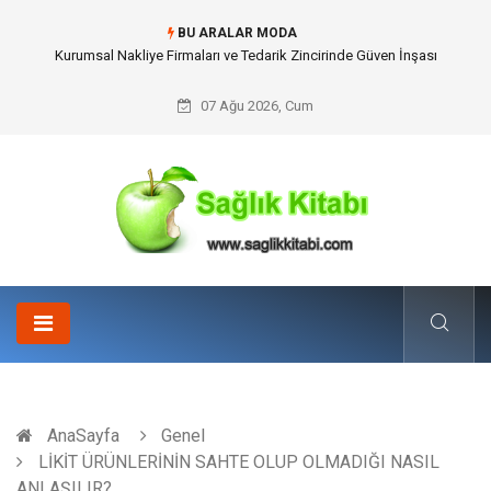
BU ARALAR MODA
Dalaman Kalkan Transfer: Kişiselleştirilmiş Hizmet Ve Uç Nokta Konforu
07 Ağu 2026, Cum
AnaSayfa
Genel
LİKİT ÜRÜNLERİNİN SAHTE OLUP OLMADIĞI NASIL
ANLAŞILIR?