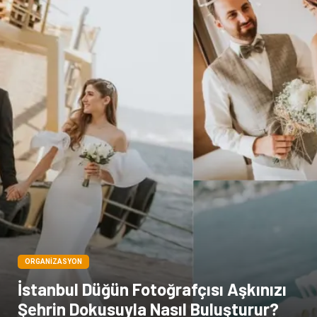
Sağlık Haberleri
Blogroll
Spor Malzemeleri
Hediyelik Eşya
Kültür
Acil ve İlkyardım
ORGANIZASYON
İstanbul Düğün Fotoğrafçısı Aşkınızı
Şehrin Dokusuyla Nasıl Buluşturur?