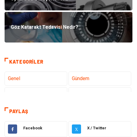
Göz Katarakt Tedavisi Nedir?
KATEGORILER
Genel
Gündem
Teknoloji
Sağlık
Teknoloji & İnternet
Hukuk
PAYLAŞ
Elektrik & Elektronik
Eğitim
Facebook
X / Twitter
X