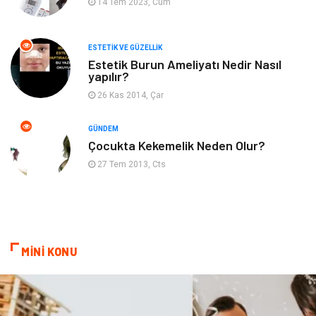
14 Tem 2023, Cum
Güzellik
Mobilya
ESTETIK VE GÜZELLIK
Beslenme
Çocuk Gelişimi
Estetik Burun Ameliyatı Nedir Nasıl
yapılır?
Psikolojik Hastalıklar
Tatil
26 Kas 2014, Çar
Kanser
Pratik Sağlık Bilgileri
GÜNDEM
Çocukta Kekemelik Neden Olur?
Diyet
Nöroloji
27 Tem 2013, Cts
Turizm
Genel Kültür
Hamilelik
Tekstil
MİNİ KONU
Göz Hastalıkları
Kısırlık
Bakım
Aksesuar