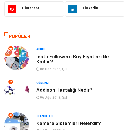
Gıda
Estetik ve Güzellik
Pinterest
Linkedin
Makine
Şifalı Bitkiler
Otomotiv
Tanıtıcı Reklam
POPÜLER
Giyim
Dekorasyon
GENEL
İnsta Followers Buy Fiyatları Ne
Kadar?
Cilt ve Deri Hastalıkları
Bilgisayar & Yazılım
08 Haz 2022, Çar
Emlak
Ağız ve Diş Sağlığı
GÜNDEM
Addison Hastalığı Nedir?
Organizasyon
Hastalıklar
06 Ağu 2013, Sal
Anne ve Bebek Sağlığı
Alışveriş
TEKNOLOJI
Kadın Hastalıkları
Alternatif Tıp
Kamera Sistemleri Nelerdir?