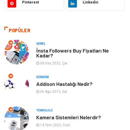
Pinterest
Linkedin
Makine
Şifalı Bitkiler
Otomotiv
Tanıtıcı Reklam
POPÜLER
Giyim
Dekorasyon
GENEL
İnsta Followers Buy Fiyatları Ne
Kadar?
Cilt ve Deri Hastalıkları
Bilgisayar & Yazılım
08 Haz 2022, Çar
Emlak
Ağız ve Diş Sağlığı
GÜNDEM
Addison Hastalığı Nedir?
Organizasyon
Hastalıklar
06 Ağu 2013, Sal
Anne ve Bebek Sağlığı
Alışveriş
TEKNOLOJI
Kadın Hastalıkları
Alternatif Tıp
Kamera Sistemleri Nelerdir?
14 Tem 2023, Cum