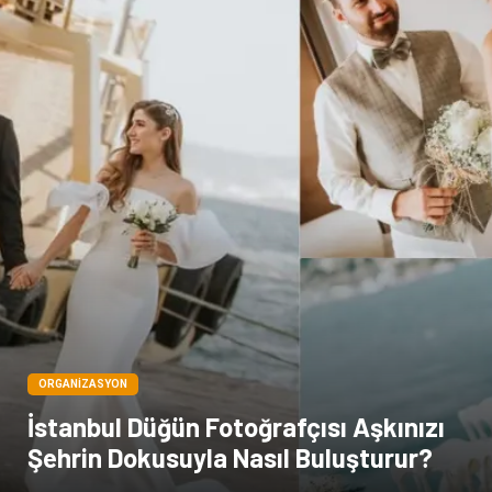
Sağlık Haberleri
Blogroll
Spor Malzemeleri
Hediyelik Eşya
Kültür
Acil ve İlkyardım
ORGANIZASYON
İstanbul Düğün Fotoğrafçısı Aşkınızı
Şehrin Dokusuyla Nasıl Buluşturur?