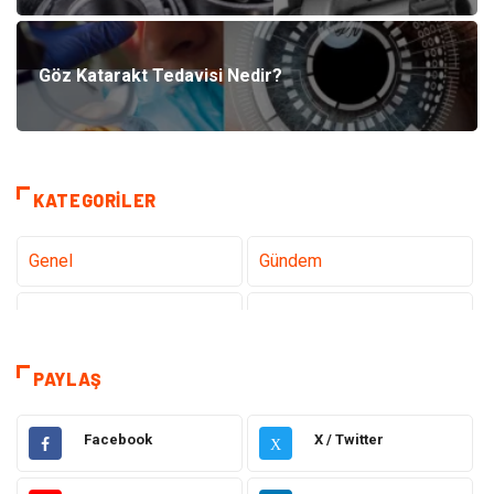
Göz Katarakt Tedavisi Nedir?
KATEGORILER
Genel
Gündem
Teknoloji
Sağlık
Teknoloji & İnternet
Hukuk
PAYLAŞ
Elektrik & Elektronik
Eğitim
Facebook
X / Twitter
X
Gıda
Estetik ve Güzellik