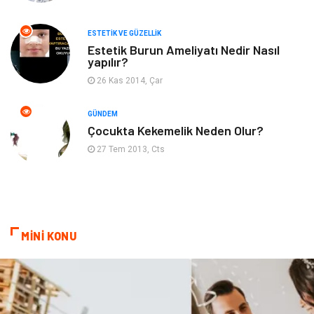
Güzellik
Mobilya
ESTETIK VE GÜZELLIK
Beslenme
Çocuk Gelişimi
Estetik Burun Ameliyatı Nedir Nasıl
yapılır?
Psikolojik Hastalıklar
Tatil
26 Kas 2014, Çar
Kanser
Pratik Sağlık Bilgileri
GÜNDEM
Çocukta Kekemelik Neden Olur?
Diyet
Nöroloji
27 Tem 2013, Cts
Turizm
Genel Kültür
Hamilelik
Tekstil
MİNİ KONU
Göz Hastalıkları
Kısırlık
Bakım
Aksesuar