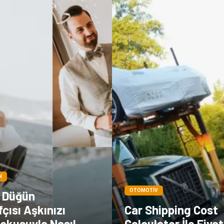
N
OTOMOTIV
l Düğün
çısı Aşkınızı
Car Shipping Cost
okusuyla Nasıl
Calculator İle Fiyat