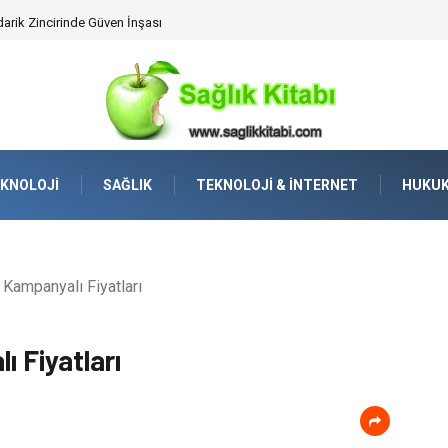
lleştirilmiş Hizmet Ve Uç Nokta Konforu
KNOLOJI
SAĞLIK
TEKNOLOJI & İNTERNET
HUKU
 Kampanyalı Fiyatları
ı Fiyatları