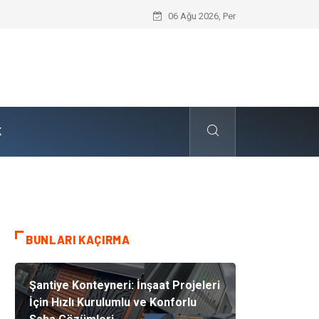
Skoda Yedek Parça Tercihinde Mühendi
06 Ağu 2026, Per
K
BUNLARI KAÇIRMA
Şantiye Konteyneri: İnşaat Projeleri
İçin Hızlı Kurulumlu ve Konforlu