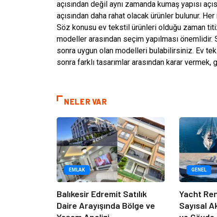
açısından değil aynı zamanda kumaş yapısı açısı
açısından daha rahat olacak ürünler bulunur. Her 
Söz konusu ev tekstil ürünleri olduğu zaman tit
modeller arasından seçim yapılması önemlidir. S
sonra uygun olan modelleri bulabilirsiniz. Ev te
sonra farklı tasarımlar arasından karar vermek, g
NELER VAR
EMLAK
GENEL
Balıkesir Edremit Satılık
Yacht Ren
Daire Arayışında Bölge ve
Sayısal A
Yaşam Analizi
ve Gövde