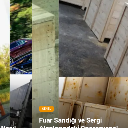
Göz Hastalıkları
Kısırlık
Bakım
Aksesuar
Sağlık Haberleri
Blogroll
Spor Malzemeleri
Hediyelik Eşya
Kültür
Acil ve İlkyardım
GENEL
Fuar Sandığı ve Sergi
 Nasıl
Alanlarındaki Operasyonel