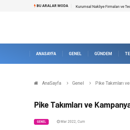
BU ARALAR MODA
Dalaman Kalkan Transfer: Kişise
ANASAYFA
GENEL
GÜNDEM
TE
AnaSayfa
Genel
Pike Takımları ve
Pike Takımları ve Kampanyal
Mar 2022, Cum
GENEL