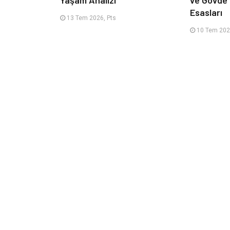
Esasları
13 Tem 2026, Pts
10 Tem 202