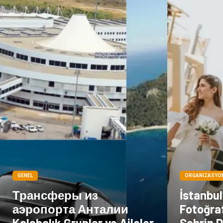
GENEL
ORGANIZASYO
Трансферы из
İstanbu
аэропорта Анталии
Fotoğraf
Kalabalık Gruplar ve Aileler
Şehrin D