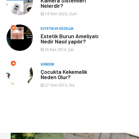
Kamera Sistemleri
Kadın Hastalıkları
Alternatif Tıp
Nelerdir?
14 Tem 2023, Cum
Güzellik
Mobilya
ESTETIK VE GÜZELLIK
Beslenme
Çocuk Gelişimi
Estetik Burun Ameliyatı
Nedir Nasıl yapılır?
Psikolojik
Tatil
26 Kas 2014, Çar
Hastalıklar
GÜNDEM
Çocukta Kekemelik
Kanser
Pratik Sağlık
Neden Olur?
Bilgileri
27 Tem 2013, Cts
Diyet
Nöroloji
Turizm
Genel Kültür
Hamilelik
Tekstil