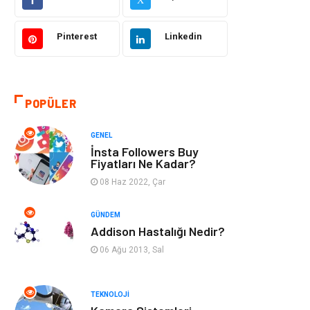
Makine
Şifalı Bitkiler
Pinterest
Linkedin
Otomotiv
Tanıtıcı Reklam
Giyim
Dekorasyon
POPÜLER
Cilt ve Deri
Bilgisayar &
GENEL
Hastalıkları
Yazılım
İnsta Followers Buy
Fiyatları Ne Kadar?
Emlak
Ağız ve Diş
08 Haz 2022, Çar
Sağlığı
GÜNDEM
Organizasyon
Hastalıklar
Addison Hastalığı Nedir?
06 Ağu 2013, Sal
Anne ve Bebek
Alışveriş
Sağlığı
TEKNOLOJI