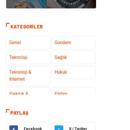
KATEGORILER
Genel
Gündem
Teknoloji
Sağlık
Teknoloji &
Hukuk
İnternet
Elektrik &
Eğitim
Elektronik
PAYLAŞ
Gıda
Estetik ve
Güzellik
Facebook
X / Twitter
X