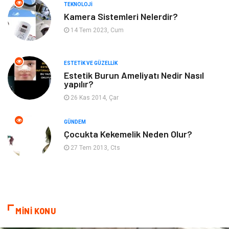
TEKNOLOJI
Kadın Hastalıkları
Alternatif Tıp
Kamera Sistemleri Nelerdir?
14 Tem 2023, Cum
Güzellik
Mobilya
ESTETIK VE GÜZELLIK
Beslenme
Çocuk Gelişimi
Estetik Burun Ameliyatı Nedir Nasıl
yapılır?
Psikolojik Hastalıklar
Tatil
26 Kas 2014, Çar
Kanser
Pratik Sağlık Bilgileri
GÜNDEM
Çocukta Kekemelik Neden Olur?
Diyet
Nöroloji
27 Tem 2013, Cts
Turizm
Genel Kültür
Hamilelik
Tekstil
MİNİ KONU
Göz Hastalıkları
Kısırlık