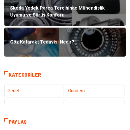
Skoda Yedek Parça Tercihinde Mühendislik
Uyumu ve Sürüş Konforu
Göz Katarakt Tedavisi Nedir?
KATEGORILER
Genel
Gündem
Teknoloji
Sağlık
Teknoloji & İnternet
Hukuk
PAYLAŞ