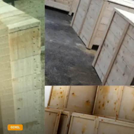
Bakım
Aksesuar
Sağlık Haberleri
Blogroll
Spor Malzemeleri
Hediyelik Eşya
Kültür
Acil ve İlkyardım
GENEL