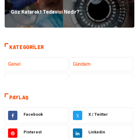
Göz Katarakt Tedavisi Nedir?
KATEGORILER
Genel
Gündem
Teknoloji
Sağlık
Teknoloji & İnternet
Hukuk
PAYLAŞ
Elektrik & Elektronik
Eğitim
Facebook
X / Twitter
X
Gıda
Estetik ve Güzellik
Pinterest
Linkedin