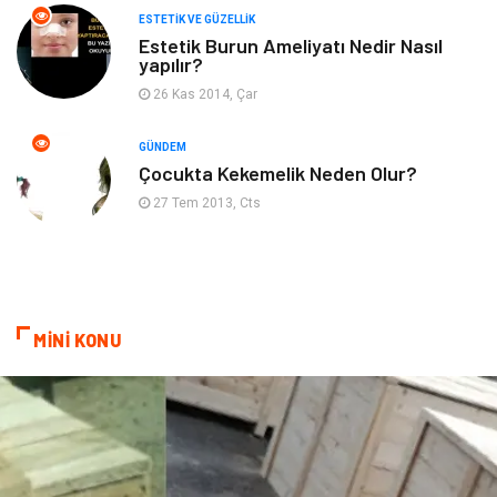
ESTETIK VE GÜZELLIK
Beslenme
Çocuk Gelişimi
Estetik Burun Ameliyatı Nedir Nasıl
yapılır?
Psikolojik Hastalıklar
Tatil
26 Kas 2014, Çar
Kanser
Pratik Sağlık Bilgileri
GÜNDEM
Çocukta Kekemelik Neden Olur?
Diyet
Nöroloji
27 Tem 2013, Cts
Turizm
Genel Kültür
Hamilelik
Tekstil
MİNİ KONU
Göz Hastalıkları
Kısırlık
Bakım
Aksesuar
Sağlık Haberleri
Blogroll