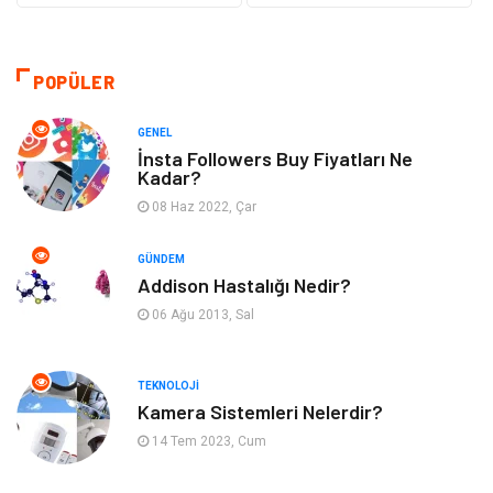
Makine
Şifalı Bitkiler
Otomotiv
Tanıtıcı Reklam
POPÜLER
Giyim
Dekorasyon
GENEL
İnsta Followers Buy Fiyatları Ne
Kadar?
Cilt ve Deri Hastalıkları
Bilgisayar & Yazılım
08 Haz 2022, Çar
Emlak
Ağız ve Diş Sağlığı
GÜNDEM
Addison Hastalığı Nedir?
Organizasyon
Hastalıklar
06 Ağu 2013, Sal
Anne ve Bebek Sağlığı
Alışveriş
TEKNOLOJI
Kadın Hastalıkları
Alternatif Tıp
Kamera Sistemleri Nelerdir?
14 Tem 2023, Cum
Güzellik
Mobilya