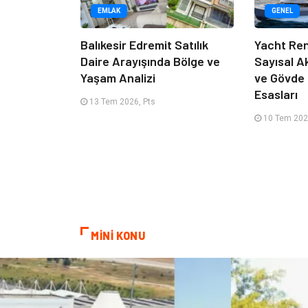
EMLAK
GENEL
Balıkesir Edremit Satılık
Yacht Ren
Daire Arayışında Bölge ve
Sayısal A
Yaşam Analizi
ve Gövde
Esasları
13 Tem 2026, Pts
10 Tem 202
MİNİ KONU