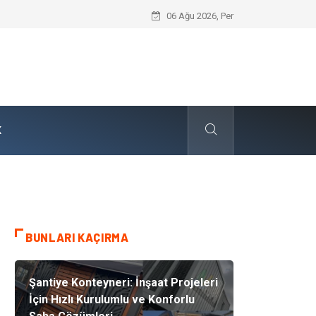
Skoda Yedek Parça Tercihinde Mühendi
06 Ağu 2026, Per
K
BUNLARI KAÇIRMA
Şantiye Konteyneri: İnşaat Projeleri
İçin Hızlı Kurulumlu ve Konforlu