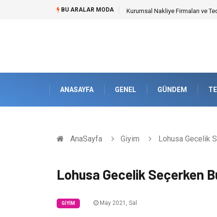
BU ARALAR MODA
Dalaman Kalkan Transfer: Kişise
ANASAYFA
GENEL
GÜNDEM
TE
AnaSayfa
Giyim
Lohusa Gecelik S
Lohusa Gecelik Seçerken B
May 2021, Sal
GIYIM