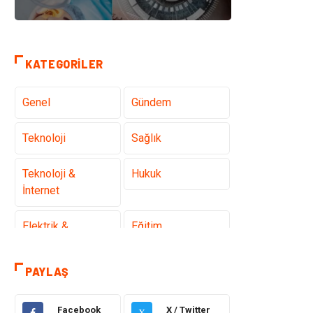
KATEGORILER
Genel
Gündem
Teknoloji
Sağlık
Teknoloji &
Hukuk
İnternet
Elektrik &
Eğitim
Elektronik
PAYLAŞ
Gıda
Estetik ve
Güzellik
Facebook
X / Twitter
X