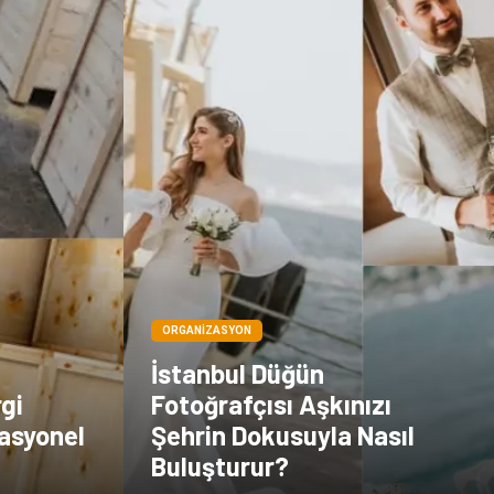
ORGANIZASYON
İstanbul Düğün
rgi
Fotoğrafçısı Aşkınızı
asyonel
Şehrin Dokusuyla Nasıl
Buluşturur?