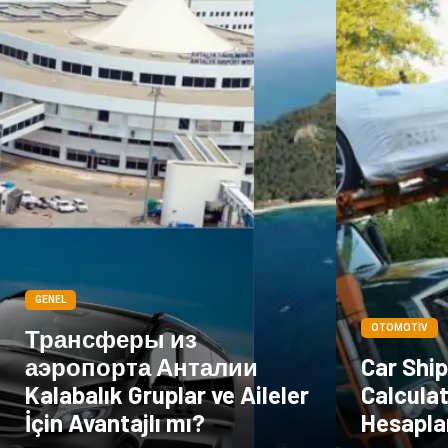
GENEL
OTOMOTIV
Трансферы из
аэропорта Анталии
Car Shi
Kalabalık Gruplar ve Aileler
Calculat
İçin Avantajlı mı?
Hesapla