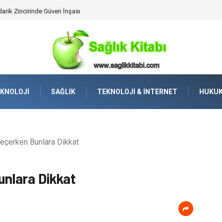
lleştirilmiş Hizmet Ve Uç Nokta Konforu
KNOLOJI
SAĞLIK
TEKNOLOJI & İNTERNET
HUKU
eçerken Bunlara Dikkat
unlara Dikkat