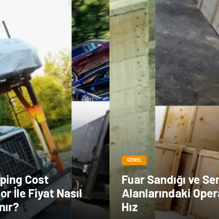
GENEL
pping Cost
Fuar Sandığı ve Se
or İle Fiyat Nasıl
Alanlarındaki Oper
nır?
Hız