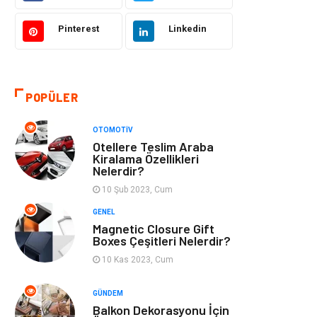
Makine
Şifalı Bitkiler
Pinterest
Linkedin
Otomotiv
Tanıtıcı Reklam
Giyim
Dekorasyon
POPÜLER
Cilt ve Deri
Bilgisayar &
OTOMOTIV
Hastalıkları
Yazılım
Otellere Teslim Araba
Kiralama Özellikleri
Nelerdir?
Emlak
Ağız ve Diş
Sağlığı
10 Şub 2023, Cum
GENEL
Organizasyon
Hastalıklar
Magnetic Closure Gift
Boxes Çeşitleri Nelerdir?
Anne ve Bebek
Alışveriş
10 Kas 2023, Cum
Sağlığı
GÜNDEM
Balkon Dekorasyonu İçin
Kadın Hastalıkları
Alternatif Tıp