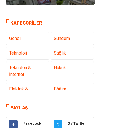
KATEGORILER
Genel
Gündem
Teknoloji
Sağlık
Teknoloji &
Hukuk
İnternet
Elektrik &
Eğitim
Elektronik
PAYLAŞ
Gıda
Estetik ve
Güzellik
Facebook
X / Twitter
X