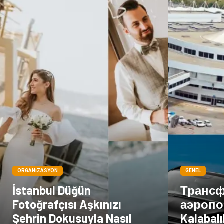
ORGANIZASYON
GENEL
İstanbul Düğün
Трансф
Fotoğrafçısı Aşkınızı
аэропо
Şehrin Dokusuyla Nasıl
Kalabalı