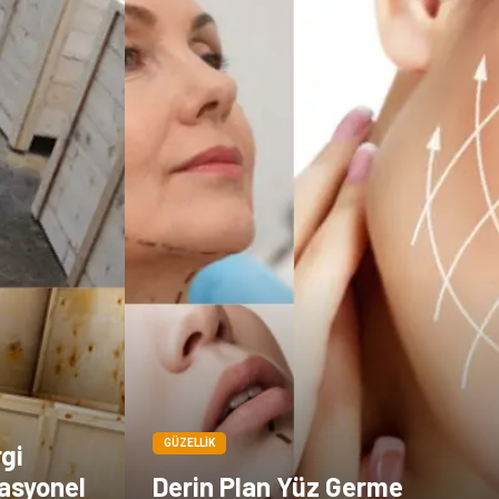
Göz Hastalıkları
Kısırlık
Bakım
Aksesuar
Sağlık Haberleri
Blogroll
Spor Malzemeleri
Hediyelik Eşya
Kültür
Acil ve İlkyardım
GÜZELLIK
rgi
asyonel
Derin Plan Yüz Germe