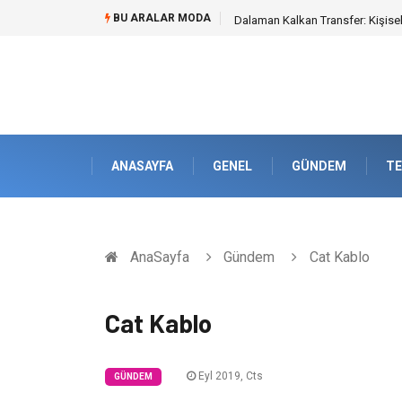
BU ARALAR MODA
Skoda Yedek Parça Tercihinde M
ANASAYFA
GENEL
GÜNDEM
TE
AnaSayfa
Gündem
Cat Kablo
Cat Kablo
Eyl 2019, Cts
GÜNDEM