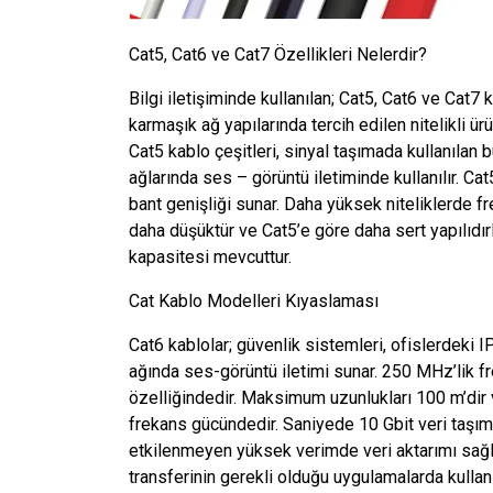
Cat5, Cat6 ve Cat7 Özellikleri Nelerdir?
Bilgi iletişiminde kullanılan; Cat5, Cat6 ve Cat7
karmaşık ağ yapılarında tercih edilen nitelikli ürü
Cat5 kablo çeşitleri, sinyal taşımada kullanılan b
ağlarında ses – görüntü iletiminde kullanılır. C
bant genişliği sunar. Daha yüksek niteliklerde fr
daha düşüktür ve Cat5’e göre daha sert yapılıdır
kapasitesi mevcuttur.
Cat Kablo Modelleri Kıyaslaması
Cat6 kablolar; güvenlik sistemleri, ofislerdeki 
ağında ses-görüntü iletimi sunar. 250 MHz’lik f
özelliğindedir. Maksimum uzunlukları 100 m’dir v
frekans gücündedir. Saniyede 10 Gbit veri taşıma k
etkilenmeyen yüksek verimde veri aktarımı sağla
transferinin gerekli olduğu uygulamalarda kullan