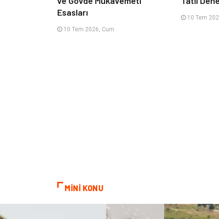
ve Gövde Mukavemeti
Tatil Den
Esasları
10 Tem 202
10 Tem 2026, Cum
MİNİ KONU