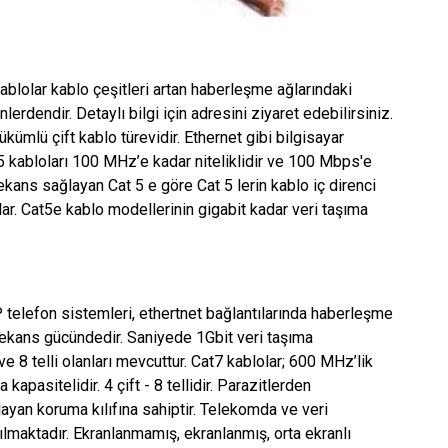
 kablolar kablo çeşitleri artan haberleşme ağlarındaki
nlerdendir. Detaylı bilgi için adresini ziyaret edebilirsiniz.
ükümlü çift kablo türevidir. Ethernet gibi bilgisayar
at5 kabloları 100 MHz’e kadar niteliklidir ve 100 Mbps'e
ekans sağlayan Cat 5 e göre Cat 5 lerin kablo iç direnci
lar. Cat5e kablo modellerinin gigabit kadar veri taşıma
IP telefon sistemleri, ethertnet bağlantılarında haberleşme
rekans gücündedir. Saniyede 1Gbit veri taşıma
e 8 telli olanları mevcuttur. Cat7 kablolar; 600 MHz’lik
apasitelidir. 4 çift - 8 tellidir. Parazitlerden
yan koruma kılıfına sahiptir. Telekomda ve veri
ılmaktadır. Ekranlanmamış, ekranlanmış, orta ekranlı