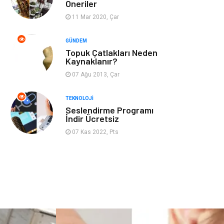
Öneriler
11 Mar 2020, Çar
Güzellik
Mobilya
GÜNDEM
Beslenme
Çocuk Gelişimi
Topuk Çatlakları Neden
Kaynaklanır?
Psikolojik
Tatil
07 Ağu 2013, Çar
Hastalıklar
TEKNOLOJI
Seslendirme Programı
Kanser
Pratik Sağlık
İndir Ücretsiz
Bilgileri
07 Kas 2022, Pts
Diyet
Nöroloji
Turizm
Genel Kültür
Hamilelik
Tekstil