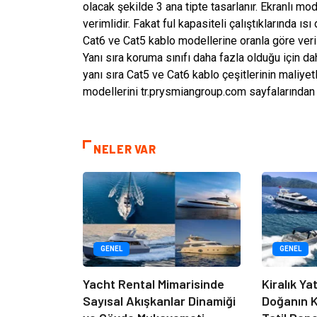
olacak şekilde 3 ana tipte tasarlanır. Ekranlı m
verimlidir. Fakat ful kapasiteli çalıştıklarında ıs
Cat6 ve Cat5 kablo modellerine oranla göre veri 
Yanı sıra koruma sınıfı daha fazla olduğu için 
yanı sıra Cat5 ve Cat6 kablo çeşitlerinin maliyetl
modellerini tr.prysmiangroup.com sayfalarından i
NELER VAR
GENEL
GENEL
Yacht Rental Mimarisinde
Kiralık Ya
Sayısal Akışkanlar Dinamiği
Doğanın K