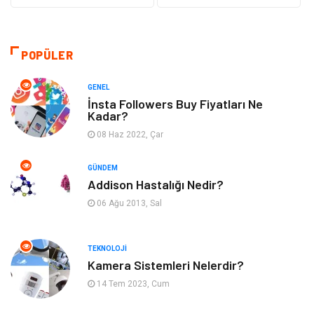
Makine
Şifalı Bitkiler
Otomotiv
Tanıtıcı Reklam
POPÜLER
Giyim
Dekorasyon
GENEL
İnsta Followers Buy Fiyatları Ne
Kadar?
Cilt ve Deri Hastalıkları
Bilgisayar & Yazılım
08 Haz 2022, Çar
Emlak
Ağız ve Diş Sağlığı
GÜNDEM
Addison Hastalığı Nedir?
Organizasyon
Hastalıklar
06 Ağu 2013, Sal
Anne ve Bebek Sağlığı
Alışveriş
TEKNOLOJI
Kadın Hastalıkları
Alternatif Tıp
Kamera Sistemleri Nelerdir?
14 Tem 2023, Cum
Güzellik
Mobilya