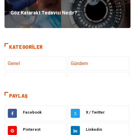
Göz Katarakt Tedavisi Nedir?
KATEGORILER
Genel
Gündem
Teknoloji
Sağlık
Teknoloji & İnternet
Hukuk
PAYLAŞ
Elektrik & Elektronik
Eğitim
Facebook
X / Twitter
X
Gıda
Estetik ve Güzellik
Pinterest
Linkedin