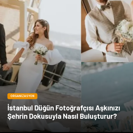
Spor Malzemeleri
Hediyelik Eşya
Kültür
Acil ve İlkyardım
ORGANIZASYON
İstanbul Düğün Fotoğrafçısı Aşkınızı
Şehrin Dokusuyla Nasıl Buluşturur?