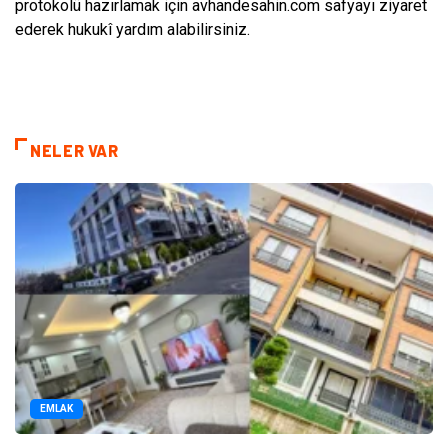
protokolü hazırlamak için avhandesahin.com safyayı ziyaret
ederek hukukî yardım alabilirsiniz.
NELER VAR
EMLAK