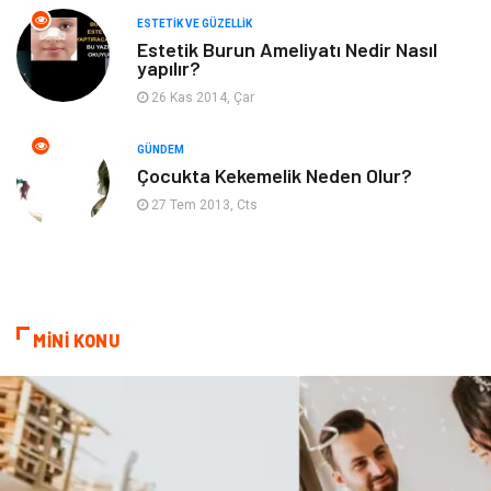
ESTETIK VE GÜZELLIK
Beslenme
Çocuk Gelişimi
Estetik Burun Ameliyatı Nedir Nasıl
yapılır?
Psikolojik Hastalıklar
Tatil
26 Kas 2014, Çar
Kanser
Pratik Sağlık Bilgileri
GÜNDEM
Çocukta Kekemelik Neden Olur?
Diyet
Nöroloji
27 Tem 2013, Cts
Turizm
Genel Kültür
Hamilelik
Tekstil
MİNİ KONU
Göz Hastalıkları
Kısırlık
Bakım
Aksesuar
Sağlık Haberleri
Blogroll