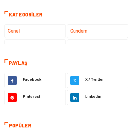
KATEGORILER
Genel
Gündem
Teknoloji
Sağlık
Teknoloji & İnternet
Hukuk
PAYLAŞ
Elektrik & Elektronik
Eğitim
Facebook
X / Twitter
X
Gıda
Estetik ve Güzellik
Pinterest
Linkedin
Makine
Şifalı Bitkiler
Otomotiv
Tanıtıcı Reklam
POPÜLER