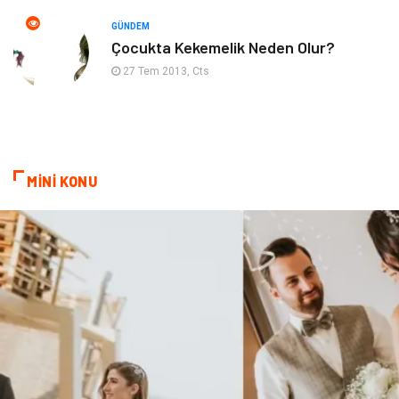
Kanser
Pratik Sağlık Bilgileri
GÜNDEM
Çocukta Kekemelik Neden Olur?
Diyet
Nöroloji
27 Tem 2013, Cts
Turizm
Genel Kültür
Hamilelik
Tekstil
MİNİ KONU
Göz Hastalıkları
Kısırlık
Bakım
Aksesuar
Sağlık Haberleri
Blogroll
Spor Malzemeleri
Hediyelik Eşya
Kültür
Acil ve İlkyardım