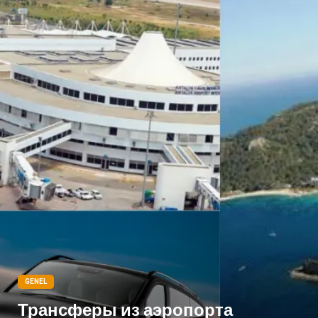
Bakım
Aksesuar
Sağlık Haberleri
Blogroll
Spor Malzemeleri
Hediyelik Eşya
Kültür
Acil ve İlkyardım
GENEL
Трансферы из аэропорта