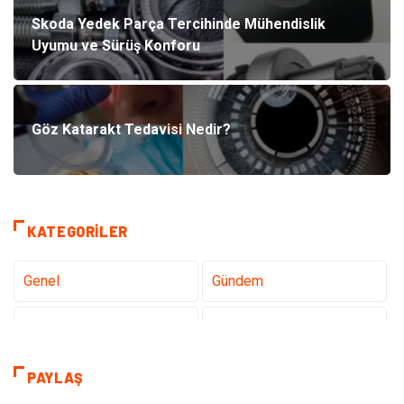
Skoda Yedek Parça Tercihinde Mühendislik
Uyumu ve Sürüş Konforu
Göz Katarakt Tedavisi Nedir?
KATEGORILER
Genel
Gündem
Teknoloji
Sağlık
Teknoloji & İnternet
Hukuk
PAYLAŞ