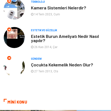
TEKNOLOJI
Kadın Hastalıkları
Alternatif Tıp
Kamera Sistemleri Nelerdir?
14 Tem 2023, Cum
Güzellik
Mobilya
ESTETIK VE GÜZELLIK
Beslenme
Çocuk Gelişimi
Estetik Burun Ameliyatı Nedir Nasıl
yapılır?
Psikolojik Hastalıklar
Tatil
26 Kas 2014, Çar
Kanser
Pratik Sağlık Bilgileri
GÜNDEM
Çocukta Kekemelik Neden Olur?
Diyet
Nöroloji
27 Tem 2013, Cts
Turizm
Genel Kültür
Hamilelik
Tekstil
MİNİ KONU
Göz Hastalıkları
Kısırlık