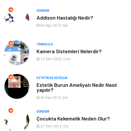
Emlak
Ağız ve Diş Sağlığı
GÜNDEM
Addison Hastalığı Nedir?
Organizasyon
Hastalıklar
06 Ağu 2013, Sal
Anne ve Bebek Sağlığı
Alışveriş
TEKNOLOJI
Kadın Hastalıkları
Alternatif Tıp
Kamera Sistemleri Nelerdir?
14 Tem 2023, Cum
Güzellik
Mobilya
ESTETIK VE GÜZELLIK
Beslenme
Çocuk Gelişimi
Estetik Burun Ameliyatı Nedir Nasıl
yapılır?
Psikolojik Hastalıklar
Tatil
26 Kas 2014, Çar
Kanser
Pratik Sağlık Bilgileri
GÜNDEM
Çocukta Kekemelik Neden Olur?
Diyet
Nöroloji
27 Tem 2013, Cts