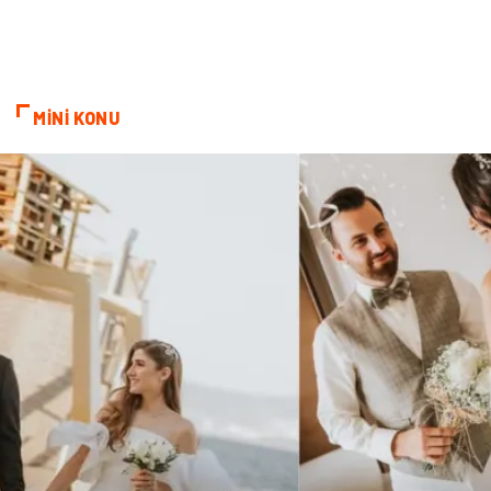
Turizm
Genel Kültür
Hamilelik
Tekstil
MİNİ KONU
Göz Hastalıkları
Kısırlık
Bakım
Aksesuar
Sağlık Haberleri
Blogroll
Spor Malzemeleri
Hediyelik Eşya
Kültür
Acil ve İlkyardım