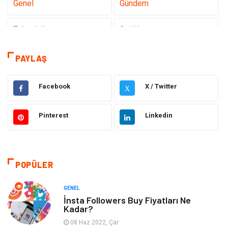
Genel
Gündem
Teknoloji
Sağlık
Teknoloji & İnternet
Hukuk
PAYLAŞ
Elektrik & Elektronik
Eğitim
Facebook
X / Twitter
X
Gıda
Estetik ve Güzellik
Pinterest
Linkedin
Makine
Şifalı Bitkiler
Otomotiv
Tanıtıcı Reklam
POPÜLER
Giyim
Dekorasyon
GENEL
İnsta Followers Buy Fiyatları Ne
Kadar?
Cilt ve Deri Hastalıkları
Bilgisayar & Yazılım
08 Haz 2022, Çar