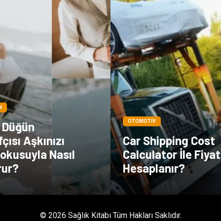
N
OTOMOTIV
l Düğün
çısı Aşkınızı
Car Shipping Cost
okusuyla Nasıl
Calculator İle Fiyat
rur?
Hesaplanır?
© 2026 Sağlık Kitabı Tüm Hakları Saklıdır.