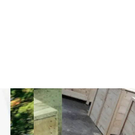
Göz Hastalıkları
Kısırlık
Bakım
Aksesuar
Sağlık Haberleri
Blogroll
Spor Malzemeleri
Hediyelik Eşya
Kültür
Acil ve İlkyardım