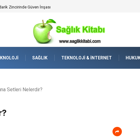
lleştirilmiş Hizmet Ve Uç Nokta Konforu
KNOLOJI
SAĞLIK
TEKNOLOJI & İNTERNET
HUKU
na Setleri Nelerdir?
r?