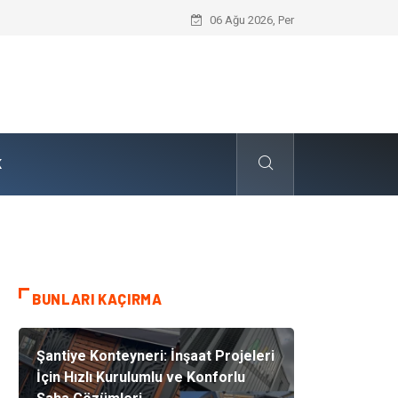
Skoda Yedek Parça Tercihinde Mühendi
06 Ağu 2026, Per
K
BUNLARI KAÇIRMA
Şantiye Konteyneri: İnşaat Projeleri
İçin Hızlı Kurulumlu ve Konforlu