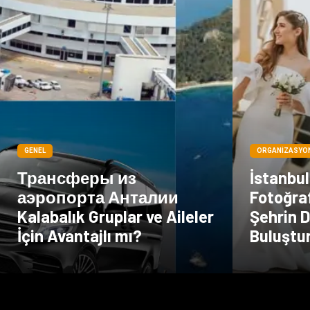
GENEL
ORGANIZASYO
Трансферы из
İstanbu
аэропорта Анталии
Fotoğraf
Kalabalık Gruplar ve Aileler
Şehrin D
İçin Avantajlı mı?
Buluştu