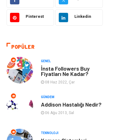
Makine
Şifalı Bitkiler
Pinterest
Linkedin
Otomotiv
Tanıtıcı Reklam
Giyim
Dekorasyon
POPÜLER
Cilt ve Deri
Bilgisayar &
GENEL
Hastalıkları
Yazılım
İnsta Followers Buy
Fiyatları Ne Kadar?
Emlak
Ağız ve Diş
08 Haz 2022, Çar
Sağlığı
GÜNDEM
Organizasyon
Hastalıklar
Addison Hastalığı Nedir?
06 Ağu 2013, Sal
Anne ve Bebek
Alışveriş
Sağlığı
TEKNOLOJI