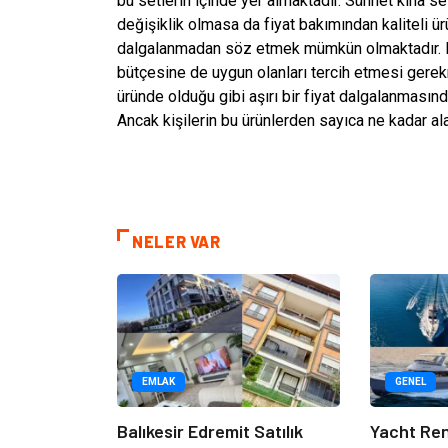
bu setlerin içinde yer almaktadır. Sünnet kına s
değişiklik olmasa da fiyat bakımından kaliteli ür
dalgalanmadan söz etmek mümkün olmaktadır. Bu 
bütçesine de uygun olanları tercih etmesi gerek
üründe olduğu gibi aşırı bir fiyat dalgalanmas
Ancak kişilerin bu ürünlerden sayıca ne kadar al
NELER VAR
EMLAK
GENEL
Balıkesir Edremit Satılık
Yacht Ren