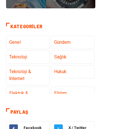
KATEGORILER
Genel
Gündem
Teknoloji
Sağlık
Teknoloji &
Hukuk
İnternet
Elektrik &
Eğitim
Elektronik
PAYLAŞ
Gıda
Estetik ve
Güzellik
Facebook
X / Twitter
X