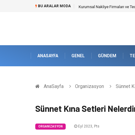
BU ARALAR MODA
Dalaman Kalkan Transfer: Kişise
ANASAYFA
GENEL
GÜNDEM
TE
AnaSayfa
Organizasyon
Sünnet Kı
Sünnet Kına Setleri Nelerdi
Eyl 2023, Pts
ORGANIZASYON