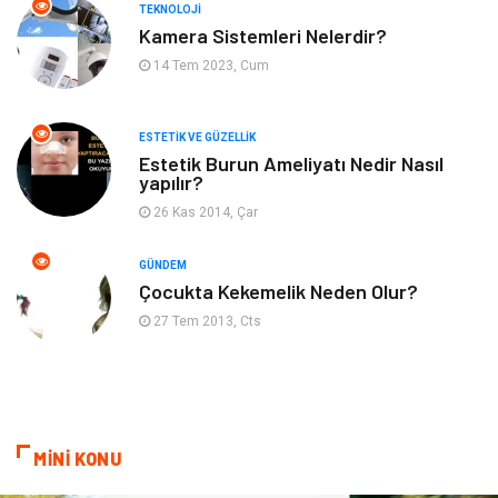
TEKNOLOJI
Kadın Hastalıkları
Alternatif Tıp
Kamera Sistemleri Nelerdir?
14 Tem 2023, Cum
Güzellik
Mobilya
ESTETIK VE GÜZELLIK
Beslenme
Çocuk Gelişimi
Estetik Burun Ameliyatı Nedir Nasıl
yapılır?
Psikolojik Hastalıklar
Tatil
26 Kas 2014, Çar
Kanser
Pratik Sağlık Bilgileri
GÜNDEM
Çocukta Kekemelik Neden Olur?
Diyet
Nöroloji
27 Tem 2013, Cts
Turizm
Genel Kültür
Hamilelik
Tekstil
MİNİ KONU
Göz Hastalıkları
Kısırlık