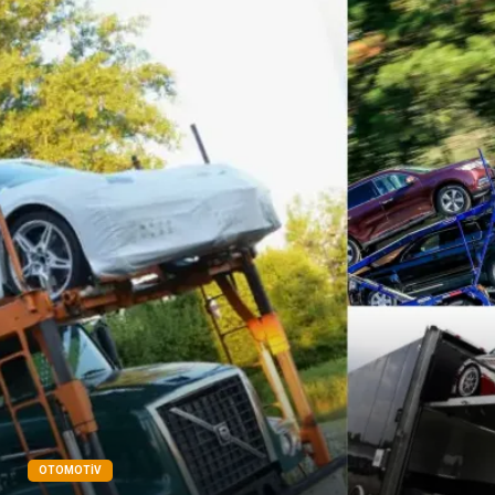
Bakım
Aksesuar
Sağlık Haberleri
Blogroll
Spor Malzemeleri
Hediyelik Eşya
Kültür
Acil ve İlkyardım
OTOMOTIV