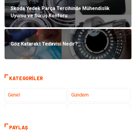
Skoda Yedek Parça Tercihinde Mühendislik
Uyumu ve Sürüş Konforu
Göz Katarakt Tedavisi Nedir?
KATEGORILER
Genel
Gündem
Teknoloji
Sağlık
Teknoloji & İnternet
Hukuk
PAYLAŞ