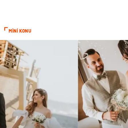
Turizm
Genel Kültür
Hamilelik
Tekstil
MİNİ KONU
Göz Hastalıkları
Kısırlık
Bakım
Aksesuar
Sağlık Haberleri
Blogroll
Spor Malzemeleri
Hediyelik Eşya
Kültür
Acil ve İlkyardım