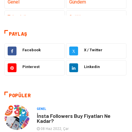
Genel
Gündem
Teknoloji
Sağlık
Teknoloji & İnternet
Hukuk
PAYLAŞ
Elektrik & Elektronik
Eğitim
Facebook
X / Twitter
X
Gıda
Estetik ve Güzellik
Pinterest
Linkedin
Makine
Şifalı Bitkiler
Otomotiv
Tanıtıcı Reklam
POPÜLER
Giyim
Dekorasyon
GENEL
İnsta Followers Buy Fiyatları Ne
Kadar?
Cilt ve Deri Hastalıkları
Bilgisayar & Yazılım
08 Haz 2022, Çar