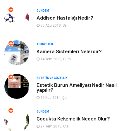
Emlak
Ağız ve Diş Sağlığı
GÜNDEM
Addison Hastalığı Nedir?
Organizasyon
Hastalıklar
06 Ağu 2013, Sal
Anne ve Bebek Sağlığı
Alışveriş
TEKNOLOJI
Kadın Hastalıkları
Alternatif Tıp
Kamera Sistemleri Nelerdir?
14 Tem 2023, Cum
Güzellik
Mobilya
ESTETIK VE GÜZELLIK
Beslenme
Çocuk Gelişimi
Estetik Burun Ameliyatı Nedir Nasıl
yapılır?
Psikolojik Hastalıklar
Tatil
26 Kas 2014, Çar
Kanser
Pratik Sağlık Bilgileri
GÜNDEM
Çocukta Kekemelik Neden Olur?
Diyet
Nöroloji
27 Tem 2013, Cts