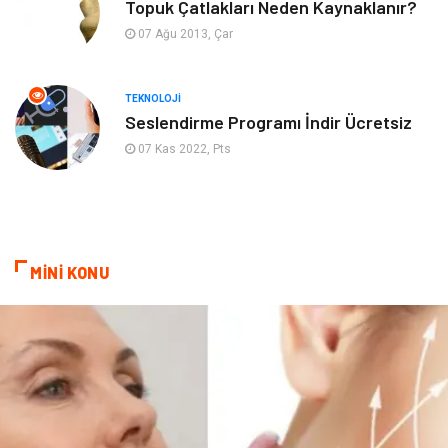
Topuk Çatlakları Neden Kaynaklanır?
07 Ağu 2013, Çar
Psikolojik Hastalıklar
Tatil
Kanser
Pratik Sağlık Bilgileri
TEKNOLOJI
Seslendirme Programı İndir Ücretsiz
Diyet
Nöroloji
07 Kas 2022, Pts
Turizm
Genel Kültür
Hamilelik
Tekstil
MİNİ KONU
Göz Hastalıkları
Kısırlık
Bakım
Aksesuar
Sağlık Haberleri
Blogroll