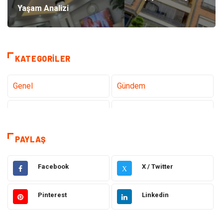
Yaşam Analizi
KATEGORILER
Genel
Gündem
Teknoloji
Sağlık
Teknoloji & İnternet
Hukuk
PAYLAŞ
Elektrik & Elektronik
Eğitim
Facebook
X / Twitter
X
Gıda
Estetik ve Güzellik
Pinterest
Linkedin
Makine
Şifalı Bitkiler