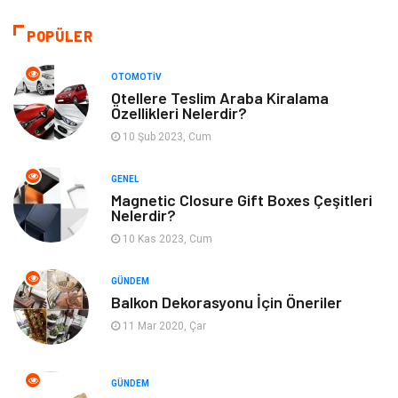
Otomotiv
Tanıtıcı Reklam
POPÜLER
Giyim
Dekorasyon
OTOMOTIV
Otellere Teslim Araba Kiralama
Özellikleri Nelerdir?
Cilt ve Deri Hastalıkları
Bilgisayar & Yazılım
10 Şub 2023, Cum
Emlak
Ağız ve Diş Sağlığı
GENEL
Magnetic Closure Gift Boxes Çeşitleri
Organizasyon
Hastalıklar
Nelerdir?
10 Kas 2023, Cum
Anne ve Bebek Sağlığı
Alışveriş
GÜNDEM
Kadın Hastalıkları
Alternatif Tıp
Balkon Dekorasyonu İçin Öneriler
11 Mar 2020, Çar
Güzellik
Mobilya
GÜNDEM
Beslenme
Çocuk Gelişimi