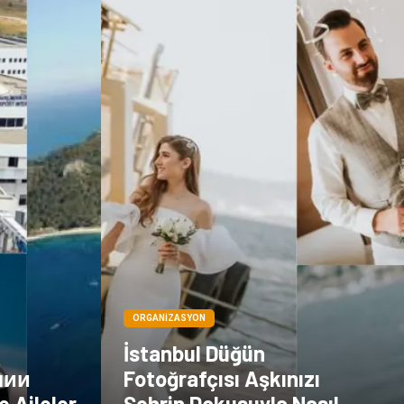
Göz Hastalıkları
Kısırlık
Bakım
Aksesuar
Sağlık Haberleri
Blogroll
Spor Malzemeleri
Hediyelik Eşya
Kültür
Acil ve İlkyardım
ORGANIZASYON
İstanbul Düğün
лии
Fotoğrafçısı Aşkınızı
e Aileler
Şehrin Dokusuyla Nasıl