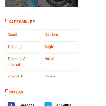
KATEGORILER
Genel
Gündem
Teknoloji
Sağlık
Teknoloji &
Hukuk
İnternet
Elektrik &
Eğitim
Elektronik
PAYLAŞ
Gıda
Estetik ve
Güzellik
Facebook
X / Twitter
X