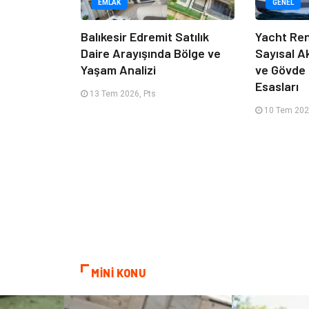
EMLAK
GENEL
Balıkesir Edremit Satılık
Yacht Ren
Daire Arayışında Bölge ve
Sayısal A
Yaşam Analizi
ve Gövde
Esasları
13 Tem 2026, Pts
10 Tem 202
MİNİ KONU