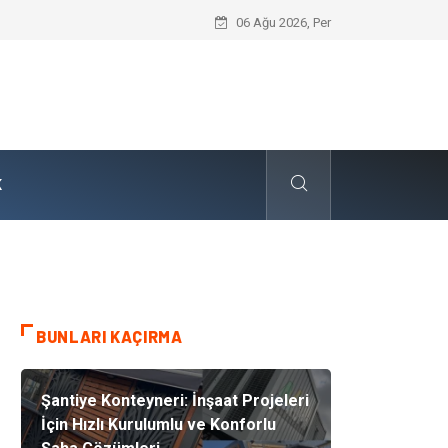
Skoda Yedek Parça Tercihinde Mühendi
06 Ağu 2026, Per
K
BUNLARI KAÇIRMA
Şantiye Konteyneri: İnşaat Projeleri
İçin Hızlı Kurulumlu ve Konforlu