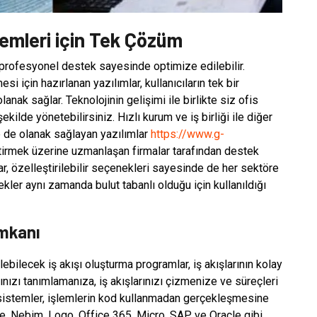
temleri için Tek Çözüm
i profesyonel destek sayesinde optimize edilebilir.
si için hazırlanan yazılımlar, kullanıcıların tek bir
nak sağlar. Teknolojinin gelişimi ile birlikte siz ofis
şekilde yönetebilirsiniz. Hızlı kurum ve iş birliği ile diğer
e de olanak sağlayan yazılımlar
https://www.g-
iştirmek üzerine uzmanlaşan firmalar tarafından destek
lar, özelleştirilebilir seçenekleri sayesinde de her sektöre
ler aynı zamanda bulut tabanlı olduğu için kullanıldığı
İmkanı
lebilecek iş akışı oluşturma programlar, iş akışlarının kolay
ınızı tanımlamanıza, iş akışlarınızı çizmenize ve süreçleri
sistemler, işlemlerin kod kullanmadan gerçekleşmesine
ce, Nebim, Logo, Office 365, Micro, SAP ve Oracle gibi