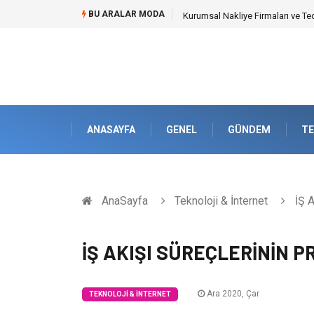
BU ARALAR MODA
Dalaman Kalkan Transfer: Kişise
ANASAYFA
GENEL
GÜNDEM
TE
AnaSayfa
Teknoloji & İnternet
İŞ 
İŞ AKIŞI SÜREÇLERİNİN 
Ara 2020, Çar
TEKNOLOJI & İNTERNET