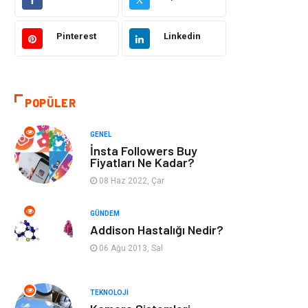
Makine
Şifalı Bitkiler
Pinterest
Linkedin
Otomotiv
Tanıtıcı Reklam
Giyim
Dekorasyon
POPÜLER
Cilt ve Deri
Bilgisayar &
GENEL
Hastalıkları
Yazılım
İnsta Followers Buy
Fiyatları Ne Kadar?
Emlak
Ağız ve Diş
08 Haz 2022, Çar
Sağlığı
GÜNDEM
Organizasyon
Hastalıklar
Addison Hastalığı Nedir?
06 Ağu 2013, Sal
Anne ve Bebek
Alışveriş
Sağlığı
TEKNOLOJI