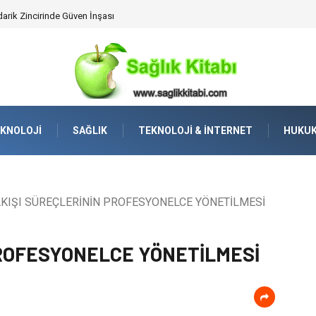
lleştirilmiş Hizmet Ve Uç Nokta Konforu
KNOLOJI
SAĞLIK
TEKNOLOJI & İNTERNET
HUKU
AKIŞI SÜREÇLERİNİN PROFESYONELCE YÖNETİLMESİ
PROFESYONELCE YÖNETİLMESİ