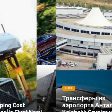
GENEL
Трансферы из
pping Cost
аэропорта Анта
or İle Fiyat Nasıl
Kalabalık Gruplar v