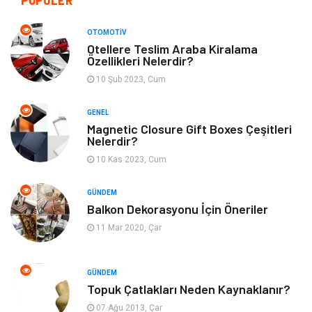
POPÜLER
Giyim
Dekorasyon
OTOMOTIV
Otellere Teslim Araba Kiralama
Özellikleri Nelerdir?
Cilt ve Deri Hastalıkları
Bilgisayar & Yazılım
10 Şub 2023, Cum
Emlak
Ağız ve Diş Sağlığı
GENEL
Magnetic Closure Gift Boxes Çeşitleri
Organizasyon
Hastalıklar
Nelerdir?
10 Kas 2023, Cum
Anne ve Bebek Sağlığı
Alışveriş
GÜNDEM
Kadın Hastalıkları
Alternatif Tıp
Balkon Dekorasyonu İçin Öneriler
11 Mar 2020, Çar
Güzellik
Mobilya
GÜNDEM
Beslenme
Çocuk Gelişimi
Topuk Çatlakları Neden Kaynaklanır?
07 Ağu 2013, Çar