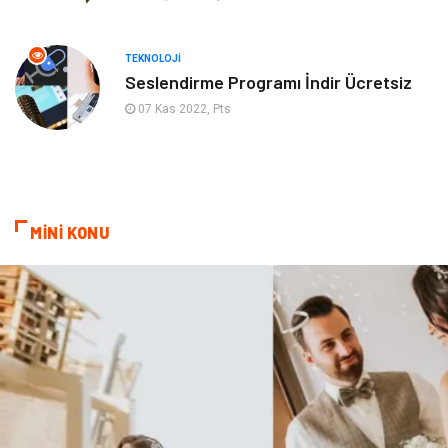
Psikolojik Hastalıklar
Tatil
Kanser
Pratik Sağlık Bilgileri
TEKNOLOJI
Seslendirme Programı İndir Ücretsiz
Diyet
Nöroloji
07 Kas 2022, Pts
Turizm
Genel Kültür
Hamilelik
Tekstil
MİNİ KONU
Göz Hastalıkları
Kısırlık
Bakım
Aksesuar
Sağlık Haberleri
Blogroll
Spor Malzemeleri
Hediyelik Eşya