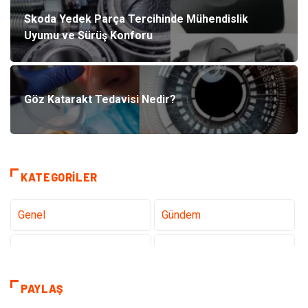
Skoda Yedek Parça Tercihinde Mühendislik
Uyumu ve Sürüş Konforu
Göz Katarakt Tedavisi Nedir?
KATEGORILER
Genel
Gündem
Teknoloji
Sağlık
Teknoloji & İnternet
Hukuk
PAYLAŞ