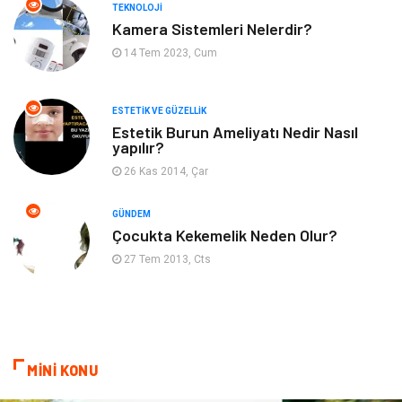
TEKNOLOJI
Kadın Hastalıkları
Alternatif Tıp
Kamera Sistemleri Nelerdir?
14 Tem 2023, Cum
Güzellik
Mobilya
ESTETIK VE GÜZELLIK
Beslenme
Çocuk Gelişimi
Estetik Burun Ameliyatı Nedir Nasıl
yapılır?
Psikolojik Hastalıklar
Tatil
26 Kas 2014, Çar
Kanser
Pratik Sağlık Bilgileri
GÜNDEM
Çocukta Kekemelik Neden Olur?
Diyet
Nöroloji
27 Tem 2013, Cts
Turizm
Genel Kültür
Hamilelik
Tekstil
MİNİ KONU
Göz Hastalıkları
Kısırlık