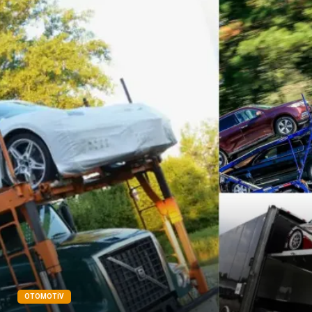
Bakım
Aksesuar
Sağlık Haberleri
Blogroll
Spor Malzemeleri
Hediyelik Eşya
Kültür
Acil ve İlkyardım
OTOMOTIV