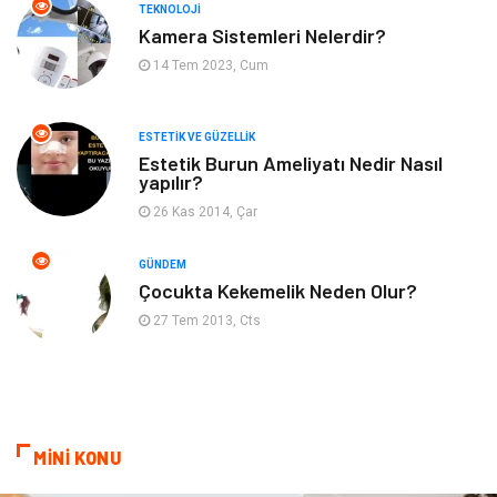
TEKNOLOJI
Kadın Hastalıkları
Alternatif Tıp
Kamera Sistemleri Nelerdir?
14 Tem 2023, Cum
Güzellik
Mobilya
ESTETIK VE GÜZELLIK
Beslenme
Çocuk Gelişimi
Estetik Burun Ameliyatı Nedir Nasıl
yapılır?
Psikolojik Hastalıklar
Tatil
26 Kas 2014, Çar
Kanser
Pratik Sağlık Bilgileri
GÜNDEM
Çocukta Kekemelik Neden Olur?
Diyet
Nöroloji
27 Tem 2013, Cts
Turizm
Genel Kültür
Hamilelik
Tekstil
MİNİ KONU
Göz Hastalıkları
Kısırlık