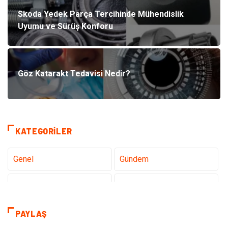
Skoda Yedek Parça Tercihinde Mühendislik
Uyumu ve Sürüş Konforu
Göz Katarakt Tedavisi Nedir?
KATEGORILER
Genel
Gündem
Teknoloji
Sağlık
Teknoloji & İnternet
Hukuk
PAYLAŞ