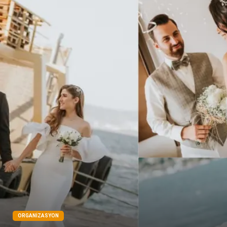
Bakım
Aksesuar
Sağlık Haberleri
Blogroll
Spor Malzemeleri
Hediyelik Eşya
Kültür
Acil ve İlkyardım
ORGANIZASYON