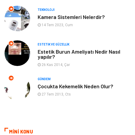
Anne ve Bebek Sağlığı
Alışveriş
TEKNOLOJI
Kadın Hastalıkları
Alternatif Tıp
Kamera Sistemleri Nelerdir?
14 Tem 2023, Cum
Güzellik
Mobilya
ESTETIK VE GÜZELLIK
Beslenme
Çocuk Gelişimi
Estetik Burun Ameliyatı Nedir Nasıl
yapılır?
Psikolojik Hastalıklar
Tatil
26 Kas 2014, Çar
Kanser
Pratik Sağlık Bilgileri
GÜNDEM
Çocukta Kekemelik Neden Olur?
Diyet
Nöroloji
27 Tem 2013, Cts
Turizm
Genel Kültür
Hamilelik
Tekstil
MİNİ KONU