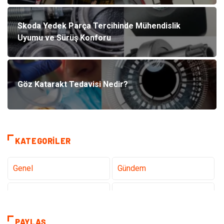
Skoda Yedek Parça Tercihinde Mühendislik
Uyumu ve Sürüş Konforu
Göz Katarakt Tedavisi Nedir?
KATEGORILER
Genel
Gündem
Teknoloji
Sağlık
Teknoloji & İnternet
Hukuk
PAYLAŞ