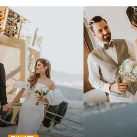
Göz Hastalıkları
Kısırlık
Bakım
Aksesuar
Sağlık Haberleri
Blogroll
Spor Malzemeleri
Hediyelik Eşya
Kültür
Acil ve İlkyardım