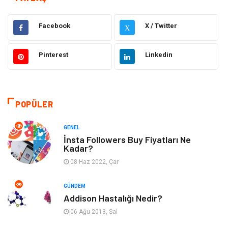
Elektrik & Elektronik
Eğitim
Facebook
X / Twitter
X
Gıda
Estetik ve Güzellik
Pinterest
Linkedin
Makine
Şifalı Bitkiler
Otomotiv
Tanıtıcı Reklam
POPÜLER
Giyim
Dekorasyon
GENEL
İnsta Followers Buy Fiyatları Ne
Kadar?
Cilt ve Deri Hastalıkları
Bilgisayar & Yazılım
08 Haz 2022, Çar
Emlak
Ağız ve Diş Sağlığı
GÜNDEM
Addison Hastalığı Nedir?
Organizasyon
Hastalıklar
06 Ağu 2013, Sal