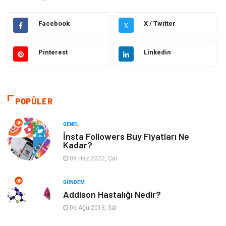
Elektrik & Elektronik
Eğitim
Facebook
X / Twitter
X
Gıda
Estetik ve Güzellik
Pinterest
Linkedin
Makine
Şifalı Bitkiler
Otomotiv
Tanıtıcı Reklam
POPÜLER
Giyim
Dekorasyon
GENEL
İnsta Followers Buy Fiyatları Ne
Kadar?
Cilt ve Deri Hastalıkları
Bilgisayar & Yazılım
08 Haz 2022, Çar
Emlak
Ağız ve Diş Sağlığı
GÜNDEM
Addison Hastalığı Nedir?
Organizasyon
Hastalıklar
06 Ağu 2013, Sal
Anne ve Bebek Sağlığı
Alışveriş