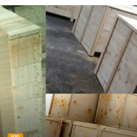
Göz Hastalıkları
Kısırlık
Bakım
Aksesuar
Sağlık Haberleri
Blogroll
Spor Malzemeleri
Hediyelik Eşya
Kültür
Acil ve İlkyardım
GENEL