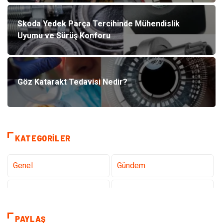
Skoda Yedek Parça Tercihinde Mühendislik
Uyumu ve Sürüş Konforu
Göz Katarakt Tedavisi Nedir?
KATEGORILER
Genel
Gündem
Teknoloji
Sağlık
Teknoloji & İnternet
Hukuk
PAYLAŞ