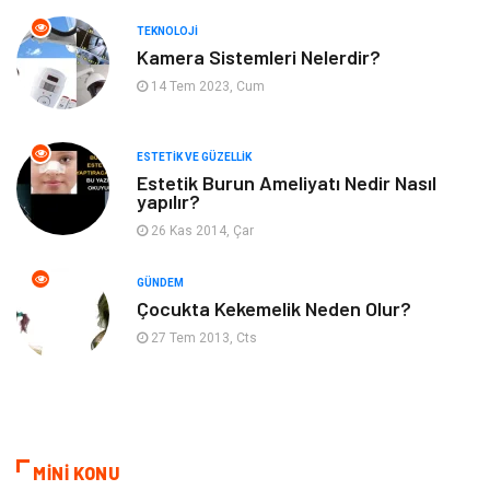
TEKNOLOJI
Kadın Hastalıkları
Alternatif Tıp
Kamera Sistemleri Nelerdir?
14 Tem 2023, Cum
Güzellik
Mobilya
ESTETIK VE GÜZELLIK
Beslenme
Çocuk Gelişimi
Estetik Burun Ameliyatı Nedir Nasıl
yapılır?
Psikolojik Hastalıklar
Tatil
26 Kas 2014, Çar
Kanser
Pratik Sağlık Bilgileri
GÜNDEM
Çocukta Kekemelik Neden Olur?
Diyet
Nöroloji
27 Tem 2013, Cts
Turizm
Genel Kültür
Hamilelik
Tekstil
MİNİ KONU