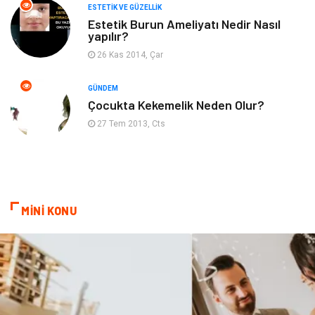
ESTETIK VE GÜZELLIK
Beslenme
Çocuk Gelişimi
Estetik Burun Ameliyatı Nedir Nasıl
yapılır?
Psikolojik Hastalıklar
Tatil
26 Kas 2014, Çar
Kanser
Pratik Sağlık Bilgileri
GÜNDEM
Çocukta Kekemelik Neden Olur?
Diyet
Nöroloji
27 Tem 2013, Cts
Turizm
Genel Kültür
Hamilelik
Tekstil
MİNİ KONU
Göz Hastalıkları
Kısırlık
Bakım
Aksesuar
Sağlık Haberleri
Blogroll