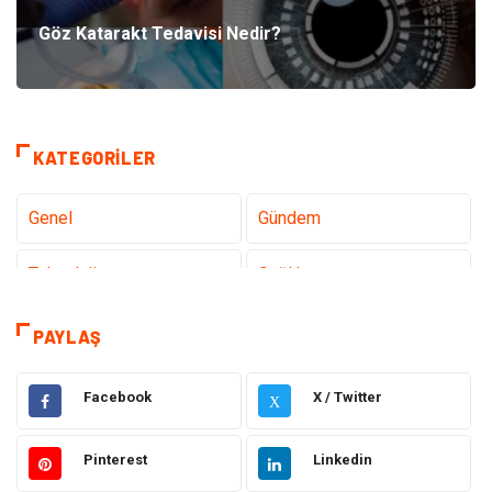
Göz Katarakt Tedavisi Nedir?
KATEGORILER
Genel
Gündem
Teknoloji
Sağlık
Teknoloji & İnternet
Hukuk
PAYLAŞ
Elektrik & Elektronik
Eğitim
Facebook
X / Twitter
X
Gıda
Estetik ve Güzellik
Pinterest
Linkedin