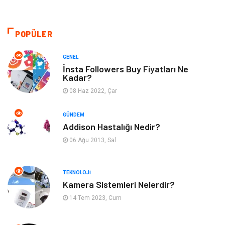
Makine
Şifalı Bitkiler
Otomotiv
Tanıtıcı Reklam
POPÜLER
Giyim
Dekorasyon
GENEL
İnsta Followers Buy Fiyatları Ne
Kadar?
Cilt ve Deri Hastalıkları
Bilgisayar & Yazılım
08 Haz 2022, Çar
Emlak
Ağız ve Diş Sağlığı
GÜNDEM
Addison Hastalığı Nedir?
Organizasyon
Hastalıklar
06 Ağu 2013, Sal
Anne ve Bebek Sağlığı
Alışveriş
TEKNOLOJI
Kadın Hastalıkları
Alternatif Tıp
Kamera Sistemleri Nelerdir?
14 Tem 2023, Cum
Güzellik
Mobilya