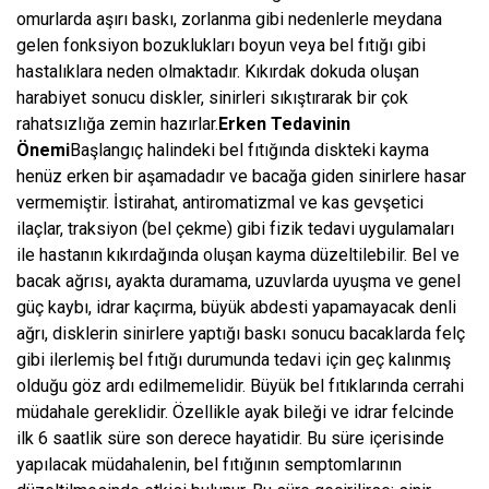
omurlarda aşırı baskı, zorlanma gibi nedenlerle meydana
gelen fonksiyon bozuklukları boyun veya bel fıtığı gibi
hastalıklara neden olmaktadır. Kıkırdak dokuda oluşan
harabiyet sonucu diskler, sinirleri sıkıştırarak bir çok
rahatsızlığa zemin hazırlar.
Erken Tedavinin
Önemi
Başlangıç halindeki bel fıtığında diskteki kayma
henüz erken bir aşamadadır ve bacağa giden sinirlere hasar
vermemiştir. İstirahat, antiromatizmal ve kas gevşetici
ilaçlar, traksiyon (bel çekme) gibi fizik tedavi uygulamaları
ile hastanın kıkırdağında oluşan kayma düzeltilebilir. Bel ve
bacak ağrısı, ayakta duramama, uzuvlarda uyuşma ve genel
güç kaybı, idrar kaçırma, büyük abdesti yapamayacak denli
ağrı, disklerin sinirlere yaptığı baskı sonucu bacaklarda felç
gibi ilerlemiş bel fıtığı durumunda tedavi için geç kalınmış
olduğu göz ardı edilmemelidir. Büyük bel fıtıklarında cerrahi
müdahale gereklidir. Özellikle ayak bileği ve idrar felcinde
ilk 6 saatlik süre son derece hayatidir. Bu süre içerisinde
yapılacak müdahalenin, bel fıtığının semptomlarının