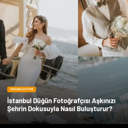
Spor Malzemeleri
Hediyelik Eşya
Kültür
Acil ve İlkyardım
ORGANIZASYON
İstanbul Düğün Fotoğrafçısı Aşkınızı
Şehrin Dokusuyla Nasıl Buluşturur?