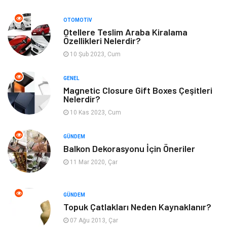
Giyim
Dekorasyon
OTOMOTIV
Otellere Teslim Araba Kiralama
Özellikleri Nelerdir?
Cilt ve Deri Hastalıkları
Bilgisayar & Yazılım
10 Şub 2023, Cum
Emlak
Ağız ve Diş Sağlığı
GENEL
Magnetic Closure Gift Boxes Çeşitleri
Organizasyon
Hastalıklar
Nelerdir?
10 Kas 2023, Cum
Anne ve Bebek Sağlığı
Alışveriş
GÜNDEM
Kadın Hastalıkları
Alternatif Tıp
Balkon Dekorasyonu İçin Öneriler
11 Mar 2020, Çar
Güzellik
Mobilya
GÜNDEM
Beslenme
Çocuk Gelişimi
Topuk Çatlakları Neden Kaynaklanır?
07 Ağu 2013, Çar
Psikolojik Hastalıklar
Tatil