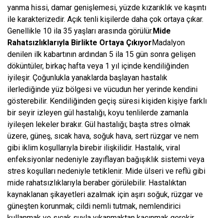
yanma hissi, damar genişlemesi, yüzde kızarıklık ve kaşıntı
ile karakterizedir. Açık tenli kişilerde daha çok ortaya çıkar.
Genellikle 10 ila 35 yaşları arasında görülür.
Mide
Rahatsızlıklarıyla Birlikte Ortaya Çıkıyor
Madalyon
denilen ilk kabartının ardından 5 ila 15 gün sonra gelişen
döküntüler, birkaç hafta veya 1 yıl içinde kendiliğinden
iyileşir. Çoğunlukla yanaklarda başlayan hastalık
ilerlediğinde yüz bölgesi ve vücudun her yerinde kendini
gösterebilir. Kendiliğinden geçiş süresi kişiden kişiye farklı
bir seyir izleyen gül hastalığı, koyu tenlilerde zamanla
iyileşen lekeler bırakır. Gül hastalığı; başta stres olmak
üzere, güneş, sıcak hava, soğuk hava, sert rüzgar ve nem
gibi iklim koşullarıyla birebir ilişkilidir. Hastalık, viral
enfeksiyonlar nedeniyle zayıflayan bağışıklık sistemi veya
stres koşulları nedeniyle tetiklenir. Mide ülseri ve reflü gibi
mide rahatsızlıklarıyla beraber görülebilir. Hastalıktan
kaynaklanan şikayetleri azalmak için aşırı soğuk, rüzgar ve
güneşten korunmak; cildi nemli tutmak, nemlendirici
kullanmak ve sıcak suyla yıkanmaktan kaçınmak gerekir.