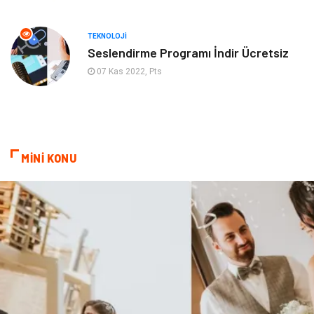
Kanser
Pratik Sağlık Bilgileri
TEKNOLOJI
Seslendirme Programı İndir Ücretsiz
Diyet
Nöroloji
07 Kas 2022, Pts
Turizm
Genel Kültür
Hamilelik
Tekstil
MİNİ KONU
Göz Hastalıkları
Kısırlık
Bakım
Aksesuar
Sağlık Haberleri
Blogroll
Spor Malzemeleri
Hediyelik Eşya