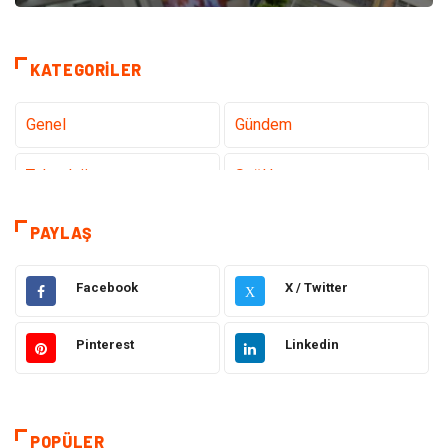
KATEGORILER
Genel
Gündem
Teknoloji
Sağlık
Teknoloji & İnternet
Hukuk
PAYLAŞ
Elektrik & Elektronik
Eğitim
Facebook
X / Twitter
X
Gıda
Estetik ve Güzellik
Pinterest
Linkedin
Makine
Şifalı Bitkiler
Otomotiv
Tanıtıcı Reklam
POPÜLER