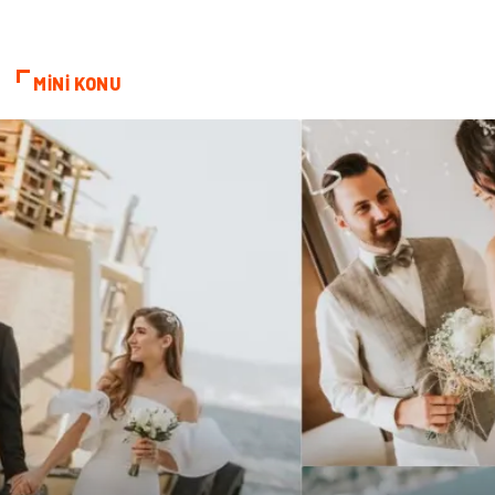
Hamilelik
Tekstil
MİNİ KONU
Göz Hastalıkları
Kısırlık
Bakım
Aksesuar
Sağlık Haberleri
Blogroll
Spor Malzemeleri
Hediyelik Eşya
Kültür
Acil ve İlkyardım