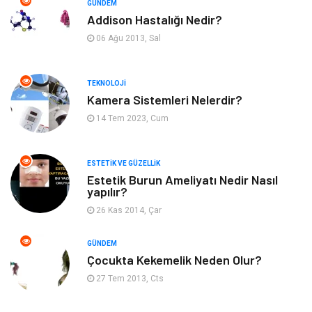
GÜNDEM
Addison Hastalığı Nedir?
Organizasyon
Hastalıklar
06 Ağu 2013, Sal
Anne ve Bebek Sağlığı
Alışveriş
TEKNOLOJI
Kadın Hastalıkları
Alternatif Tıp
Kamera Sistemleri Nelerdir?
14 Tem 2023, Cum
Güzellik
Mobilya
ESTETIK VE GÜZELLIK
Beslenme
Çocuk Gelişimi
Estetik Burun Ameliyatı Nedir Nasıl
yapılır?
Psikolojik Hastalıklar
Tatil
26 Kas 2014, Çar
Kanser
Pratik Sağlık Bilgileri
GÜNDEM
Çocukta Kekemelik Neden Olur?
Diyet
Nöroloji
27 Tem 2013, Cts
Turizm
Genel Kültür