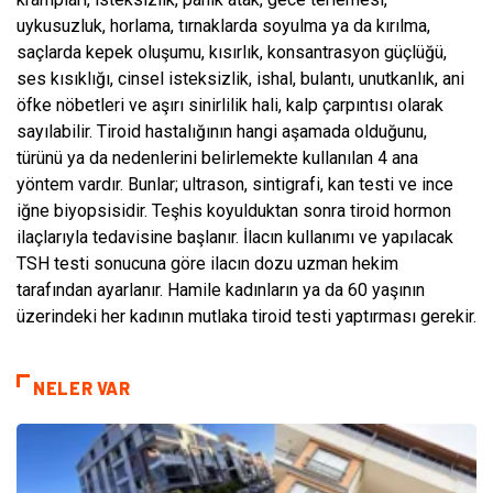
uykusuzluk, horlama, tırnaklarda soyulma ya da kırılma,
saçlarda kepek oluşumu, kısırlık, konsantrasyon güçlüğü,
ses kısıklığı, cinsel isteksizlik, ishal, bulantı, unutkanlık, ani
öfke nöbetleri ve aşırı sinirlilik hali, kalp çarpıntısı olarak
sayılabilir. Tiroid hastalığının hangi aşamada olduğunu,
türünü ya da nedenlerini belirlemekte kullanılan 4 ana
yöntem vardır. Bunlar; ultrason, sintigrafi, kan testi ve ince
iğne biyopsisidir. Teşhis koyulduktan sonra tiroid hormon
ilaçlarıyla tedavisine başlanır. İlacın kullanımı ve yapılacak
TSH testi sonucuna göre ilacın dozu uzman hekim
tarafından ayarlanır. Hamile kadınların ya da 60 yaşının
üzerindeki her kadının mutlaka tiroid testi yaptırması gerekir.
NELER VAR