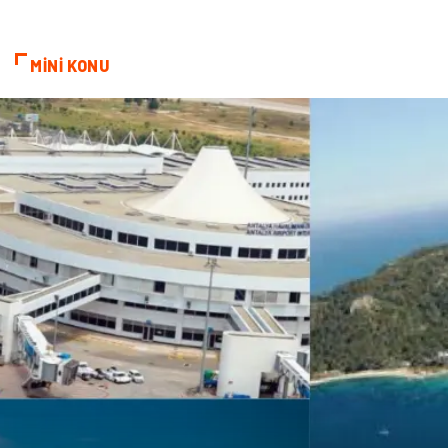
Hamilelik
Tekstil
MİNİ KONU
Göz Hastalıkları
Kısırlık
Bakım
Aksesuar
Sağlık Haberleri
Blogroll
Spor Malzemeleri
Hediyelik Eşya
Kültür
Acil ve İlkyardım