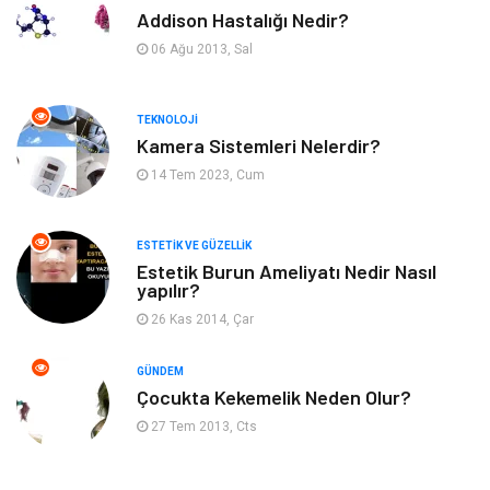
Addison Hastalığı Nedir?
Organizasyon
Hastalıklar
06 Ağu 2013, Sal
Anne ve Bebek Sağlığı
Alışveriş
TEKNOLOJI
Kadın Hastalıkları
Alternatif Tıp
Kamera Sistemleri Nelerdir?
14 Tem 2023, Cum
Güzellik
Mobilya
ESTETIK VE GÜZELLIK
Beslenme
Çocuk Gelişimi
Estetik Burun Ameliyatı Nedir Nasıl
yapılır?
Psikolojik Hastalıklar
Tatil
26 Kas 2014, Çar
Kanser
Pratik Sağlık Bilgileri
GÜNDEM
Çocukta Kekemelik Neden Olur?
Diyet
Nöroloji
27 Tem 2013, Cts
Turizm
Genel Kültür