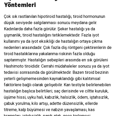
Yöntemleri
Çok sık rastlanılan hipotiroid hastalığı, tiroid hormonunun
düşük seviyede salgılanması sonucu meydana gelir.
Kadınlarda daha fazla görülür. Şeker hastalığı ya da
şişmanlık, tiroid hastalığını tetiklemektedir. Fazla iyot
kullanımı ya da iyot eksikliği de hastalığın ortaya çıkma
nedenleri arasındadır. Çok fazla diş röntgeni çektirenlerin de
tiroid hastalıklarına yakalanma riskinin fazla olduğu
saptanmıştır. Hastalığın sebepleri arasında en sık görüleni
Hashimoto tiroididir. Cerrahi müdahaleler sonucu ya da iyot
tedavisi sonrasında da görülmektedir. Bazen tiroid bezinin
yeterli gelişmemesinden kaynaklandığı gibi kalıtımsal
faktörlere bağlı olarak gelişebilir. Kan testiyle belirlenebilen
hastalığın başlıca belirtileri; saç derisinde ve ciltte kuruluk,
üşüme hissi, uyku hali, kabızlık, halsizlik, ödem, iştahsızlık,
çabuk yorulma, kilo artışı, adette düzensizlik, ellerde
titreme, kalp büyümesi ve nabzın yavaşlaması, kas
krampları, isteksizlik, panik atak, gece terlemesi,