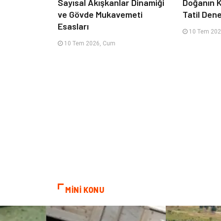
Sayısal Akışkanlar Dinamiği
Doğanın K
ve Gövde Mukavemeti
Tatil Den
Esasları
10 Tem 202
10 Tem 2026, Cum
MİNİ KONU