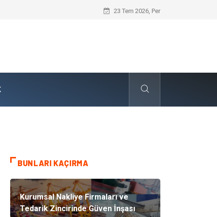
Skoda Yedek Parça Tercihinde Mühendi
23 Tem 2026, Per
K
BUNLARI KAÇIRMA
Kurumsal Nakliye Firmaları ve
Tedarik Zincirinde Güven İnşası