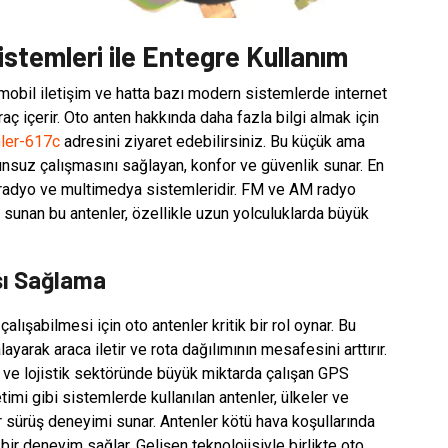
stemleri ile Entegre Kullanım
 mobil iletişim ve hatta bazı modern sistemlerde internet
 araç içerir. Oto anten hakkında daha fazla bilgi almak için
nler-617c
adresini ziyaret edebilirsiniz. Bu küçük ama
orunsuz çalışmasını sağlayan, konfor ve güvenlik sunar. En
ki radyo ve multimedya sistemleridir. FM ve AM radyo
i sunan bu antenler, özellikle uzun yolculuklarda büyük
sı Sağlama
lışabilmesi için oto antenler kritik bir rol oynar. Bu
ayarak araca iletir ve rota dağılımının mesafesini arttırır.
lar ve lojistik sektöründe büyük miktarda çalışan GPS
timi gibi sistemlerde kullanılan antenler, ülkeler ve
r sürüş deneyimi sunar. Antenler kötü hava koşullarında
ir deneyim sağlar. Gelişen teknolojisiyle birlikte oto