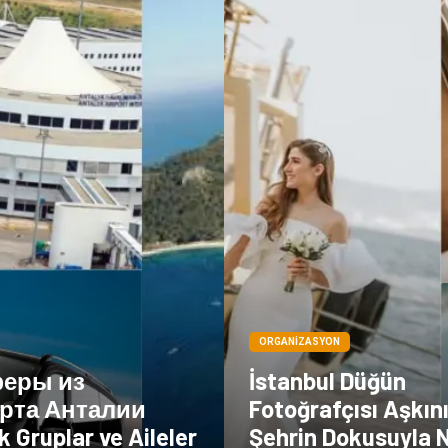
ORGANIZASYON
еры из
İstanbul Düğün
рта Анталии
Fotoğrafçısı Aşkını
k Gruplar ve Aileler
Şehrin Dokusuyla N