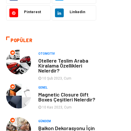
Makine
Şifalı Bitkiler
Pinterest
Linkedin
Otomotiv
Tanıtıcı Reklam
Giyim
Dekorasyon
POPÜLER
Cilt ve Deri
Bilgisayar &
OTOMOTIV
Hastalıkları
Yazılım
Otellere Teslim Araba
Kiralama Özellikleri
Nelerdir?
Emlak
Ağız ve Diş
Sağlığı
10 Şub 2023, Cum
GENEL
Organizasyon
Hastalıklar
Magnetic Closure Gift
Boxes Çeşitleri Nelerdir?
Anne ve Bebek
Alışveriş
10 Kas 2023, Cum
Sağlığı
GÜNDEM
Balkon Dekorasyonu İçin
Kadın Hastalıkları
Alternatif Tıp