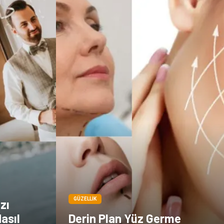
Göz Hastalıkları
Kısırlık
Bakım
Aksesuar
Sağlık Haberleri
Blogroll
Spor Malzemeleri
Hediyelik Eşya
Kültür
Acil ve İlkyardım
GÜZELLIK
zı
asıl
Derin Plan Yüz Germe