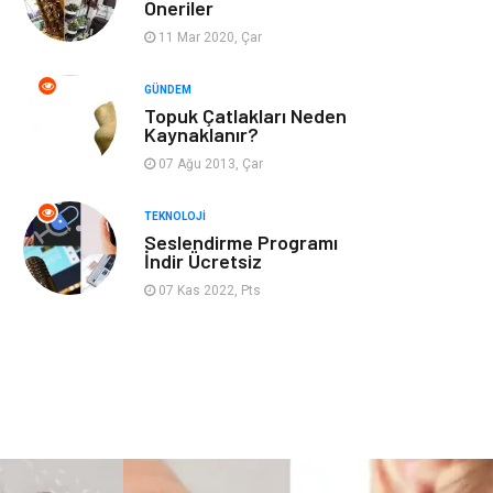
Öneriler
11 Mar 2020, Çar
Güzellik
Mobilya
GÜNDEM
Beslenme
Çocuk Gelişimi
Topuk Çatlakları Neden
Kaynaklanır?
Psikolojik
Tatil
07 Ağu 2013, Çar
Hastalıklar
TEKNOLOJI
Seslendirme Programı
Kanser
Pratik Sağlık
İndir Ücretsiz
Bilgileri
07 Kas 2022, Pts
Diyet
Nöroloji
Turizm
Genel Kültür
Hamilelik
Tekstil