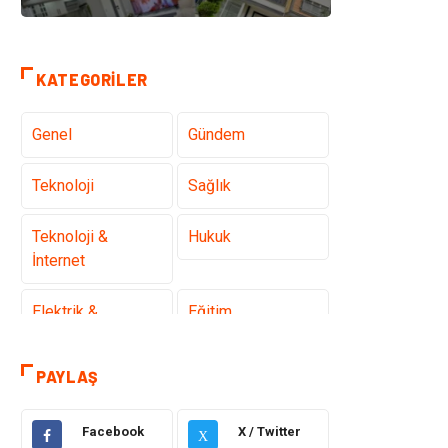
KATEGORILER
Genel
Gündem
Teknoloji
Sağlık
Teknoloji &
Hukuk
İnternet
Elektrik &
Eğitim
Elektronik
PAYLAŞ
Gıda
Estetik ve
Güzellik
Facebook
X / Twitter
X