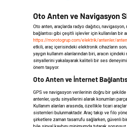
Oto Anten ve Navigasyon Si
Oto anten, araçlarda radyo dağıtıcı, navigasyon,
bağlantısı gibi çeşitli işlevler için kullanılan bir
https://morotogrup.com/elektrik/antenler/ante
etkili, araç içerisindeki elektronik cihazların s
yaygın kullanım alanlarından biri, aracın içinde
sinyallerini yakalayarak kaliteli bir ses deneyim
önem taşıyor.
Oto Anten ve İnternet Bağlantı
GPS ve navigasyon verilerinin doğru bir şekilde ça
antenler, uydu sinyallerini alarak konumları parçal
Kullanım alanları arasında, özellikle ticari araç
sistemleri bulunmaktadır. Araç takip ve filo yöne
şirketlere zaman tasarrufu sağlarken, güvenli bi
bile sinyal kaybını minimumda tutarak sorunsuz b