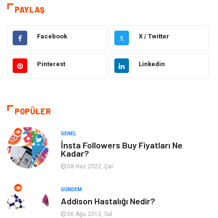
Teknoloji & İnternet
Hukuk
PAYLAŞ
Elektrik & Elektronik
Eğitim
Facebook
X / Twitter
X
Gıda
Estetik ve Güzellik
Pinterest
Linkedin
Makine
Şifalı Bitkiler
Otomotiv
Tanıtıcı Reklam
POPÜLER
Giyim
Dekorasyon
GENEL
İnsta Followers Buy Fiyatları Ne
Kadar?
Cilt ve Deri Hastalıkları
Bilgisayar & Yazılım
08 Haz 2022, Çar
Emlak
Ağız ve Diş Sağlığı
GÜNDEM
Addison Hastalığı Nedir?
Organizasyon
Hastalıklar
06 Ağu 2013, Sal