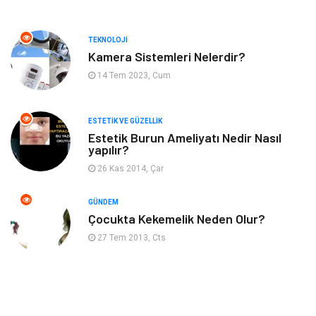
Anne ve Bebek Sağlığı
Alışveriş
TEKNOLOJI
Kadın Hastalıkları
Alternatif Tıp
Kamera Sistemleri Nelerdir?
14 Tem 2023, Cum
Güzellik
Mobilya
ESTETIK VE GÜZELLIK
Beslenme
Çocuk Gelişimi
Estetik Burun Ameliyatı Nedir Nasıl
yapılır?
Psikolojik Hastalıklar
Tatil
26 Kas 2014, Çar
Kanser
Pratik Sağlık Bilgileri
GÜNDEM
Çocukta Kekemelik Neden Olur?
Diyet
Nöroloji
27 Tem 2013, Cts
Turizm
Genel Kültür
Hamilelik
Tekstil