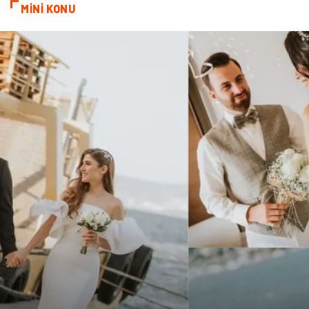
MİNİ KONU
Göz Hastalıkları
Kısırlık
Bakım
Aksesuar
Sağlık Haberleri
Blogroll
Spor Malzemeleri
Hediyelik Eşya
Kültür
Acil ve İlkyardım