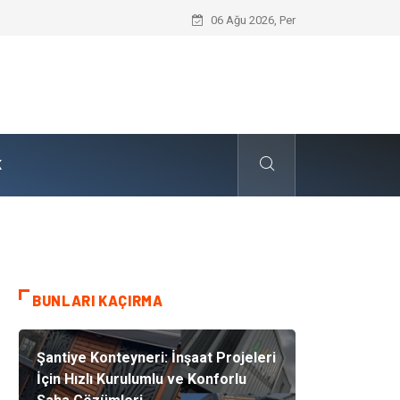
Dalaman Kalkan Transfer: Kişiselleştir
06 Ağu 2026, Per
K
BUNLARI KAÇIRMA
Şantiye Konteyneri: İnşaat Projeleri
İçin Hızlı Kurulumlu ve Konforlu