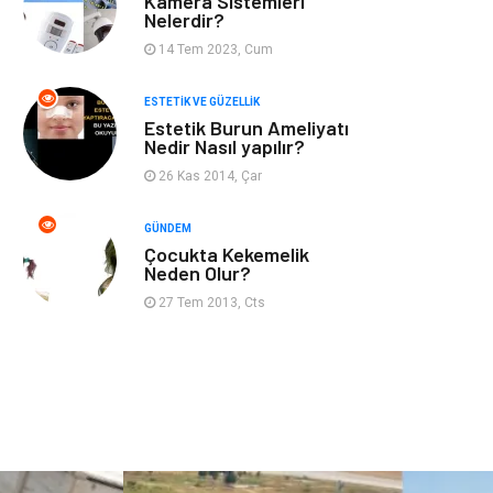
Kamera Sistemleri
Kadın Hastalıkları
Alternatif Tıp
Nelerdir?
14 Tem 2023, Cum
Güzellik
Mobilya
ESTETIK VE GÜZELLIK
Beslenme
Çocuk Gelişimi
Estetik Burun Ameliyatı
Nedir Nasıl yapılır?
Psikolojik
Tatil
26 Kas 2014, Çar
Hastalıklar
GÜNDEM
Çocukta Kekemelik
Kanser
Pratik Sağlık
Neden Olur?
Bilgileri
27 Tem 2013, Cts
Diyet
Nöroloji
Turizm
Genel Kültür
Hamilelik
Tekstil