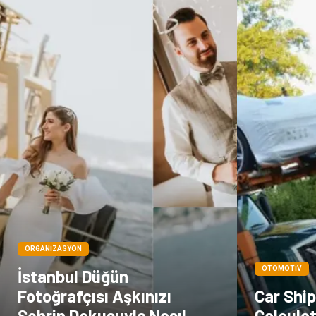
ORGANIZASYON
OTOMOTIV
İstanbul Düğün
Fotoğrafçısı Aşkınızı
Car Shi
Şehrin Dokusuyla Nasıl
Calculat