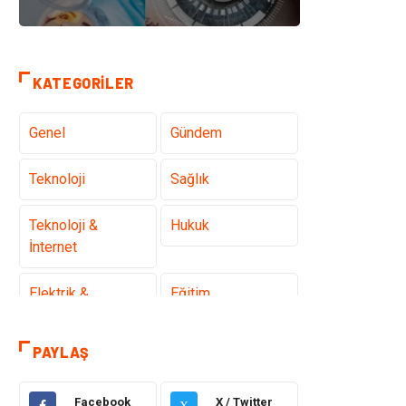
KATEGORILER
Genel
Gündem
Teknoloji
Sağlık
Teknoloji &
Hukuk
İnternet
Elektrik &
Eğitim
Elektronik
PAYLAŞ
Gıda
Estetik ve
Güzellik
Facebook
X / Twitter
X