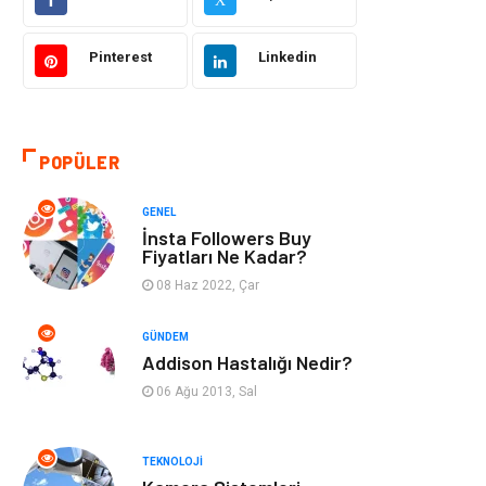
Makine
Şifalı Bitkiler
Pinterest
Linkedin
Otomotiv
Tanıtıcı Reklam
Giyim
Dekorasyon
POPÜLER
Cilt ve Deri
Bilgisayar &
GENEL
Hastalıkları
Yazılım
İnsta Followers Buy
Fiyatları Ne Kadar?
Emlak
Ağız ve Diş
08 Haz 2022, Çar
Sağlığı
GÜNDEM
Organizasyon
Hastalıklar
Addison Hastalığı Nedir?
06 Ağu 2013, Sal
Anne ve Bebek
Alışveriş
Sağlığı
TEKNOLOJI