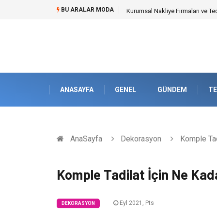
BU ARALAR MODA
Kurumsal Nakliye Firmaları ve Te
ANASAYFA
GENEL
GÜNDEM
TE
AnaSayfa
Dekorasyon
Komple Tadi
Komple Tadilat İçin Ne Kad
Eyl 2021, Pts
DEKORASYON