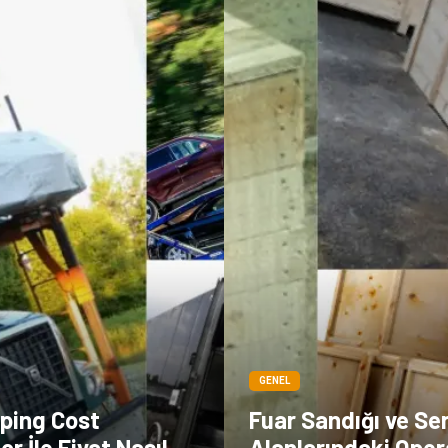
GENEL
pping Cost
Fuar Sandığı ve Se
or İle Fiyat Nasıl
Alanlarındaki Oper