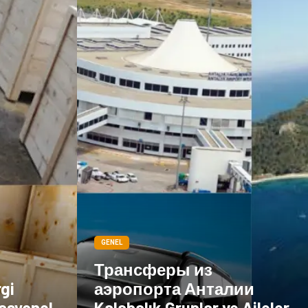
Göz Hastalıkları
Kısırlık
Bakım
Aksesuar
Sağlık Haberleri
Blogroll
Spor Malzemeleri
Hediyelik Eşya
Kültür
Acil ve İlkyardım
GENEL
Трансферы из
rgi
аэропорта Анталии
asyonel
Kalabalık Gruplar ve Aileler